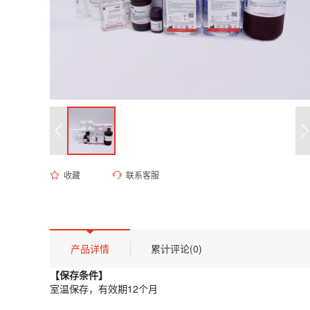
收藏
联系客服
ED-8135 1M Tris-HCl溶液（pH 8.1）
货号 (Catalog Number)：
ED-8135
产品描述
【保存条件】
产品详情
累计评论(0)
室温保存，有效期12个月
【保存条件】
【概述】
室温保存，有效期12个月
Tris-HCl（三羟甲基氨基甲烷盐酸盐）缓冲液是生物化学