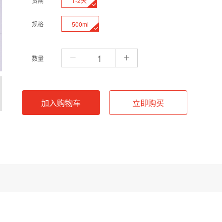
1-2天
货期
500ml
规格
数量
加入购物车
立即购买
与分子生物学实验中最常用的缓冲体系之一。