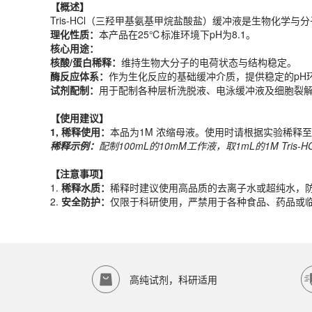
理化性质：
本产品在25℃标准环境下pH为8.1。
【概述】
核心用途：
Tris-HCl（三羟甲基氨基甲烷盐酸盐）缓冲液是生物化学
核酸/蛋白稀释：
维持生物大分子的电荷状态与结构稳定。
理化性质：
本产品在25℃标准环境下pH为8.1。
酶反应体系：
作为生化反应的基础缓冲介质，提供稳定的pH
核心用途：
试剂配制：
用于配制各种层析洗脱液、电泳缓冲液及细胞裂
核酸/蛋白稀释：
维持生物大分子的电荷状态与结构稳定。
酶反应体系：
作为生化反应的基础缓冲介质，提供稳定的pH
【使用建议】
试剂配制：
用于配制各种层析洗脱液、电泳缓冲液及细胞裂
1,
稀释使用：
本品为1M 浓缩母液。使用时请根据实验稀释至
稀释示例：
配制
100
mL
的
10mM
工作液，取
1
mL
的1M Tris
【使用建议】
1,
稀释使用：
本品为1M 浓缩母液。使用时请根据实验稀释至
【注意事项】
稀释示例：
配制
100
mL
的
10mM
工作液，取
1
mL
的1M Tris
1.
稀释水质：
稀释时建议使用高品质的去离子水或超纯水，
2.
安全防护：
仅限于科研使用，严禁用于各种食品、药品或
【注意事项】
产品规格
1.
稀释水质：
稀释时建议使用高品质的去离子水或超纯水，
2.
安全防护：
仅限于科研使用，严禁用于各种食品、药品或
货期
1-2天
规格
500ml
应用领域
本产品适用于ED-8135、其它缓冲液、生物科研试剂、ECOTO
存储条件
高纯试剂，科研适用
室温保存