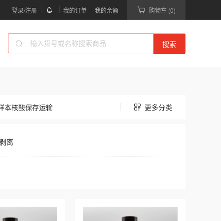
登录/注册
我的订单
我的余额
购物车 (0)
搜索
以下为免疫印迹WB分类下的产品列表，共77款产品可供选择。
样本核酸保存运输
更多分类
剥离