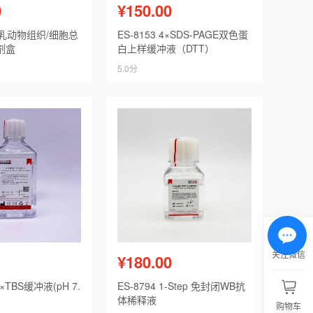
0
¥150.00
 哺乳动物组织/细胞总
ES-8153 4×SDS-PAGE双色蛋
剂盒
白上样缓冲液（DTT）
5.0分
关注微信
¥180.00
0×TBS缓冲液(pH 7.
ES-8794 1-Step 免封闭WB抗
体稀释液
购物车