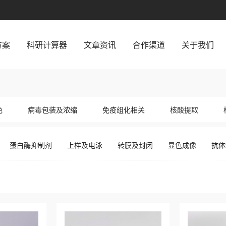
方案
科研计算器
文章资讯
合作渠道
关于我们
试剂，涵盖抗体、试剂盒、缓冲液等多种产品，服务科研院所与生物医药企业。
色
病毒包装及浓缩
免疫组化相关
核酸提取
冲液
蛋白酶抑制剂
上样及电泳
转膜及封闭
显色成像
抗体