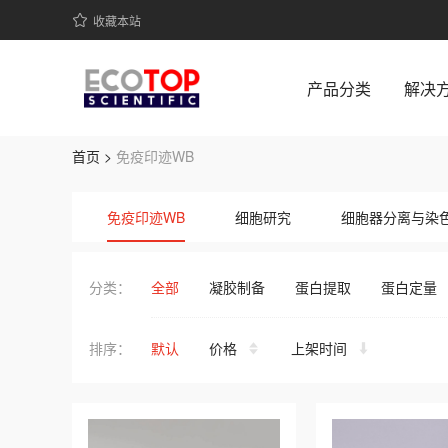
收藏本站
产品分类
解决
首页 >
免疫印迹WB
ECOTOP SCIENTIFIC 提供免疫印迹WB系列高品质生物科研
免疫印迹WB
细胞研究
细胞器分离与染
即溶型粉末
常用缓冲液
其它缓
分类：
全部
凝胶制备
蛋白提取
蛋白定量
排序：
默认
价格
上架时间