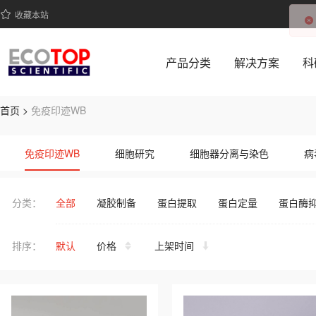
收藏本站
产品分类
解决方案
科
首页 >
免疫印迹WB
ECOTOP SCIENTIFIC 提供免疫印迹WB系列高品质生物科研
免疫印迹WB
细胞研究
细胞器分离与染色
病
即溶型粉末
常用缓冲液
其它缓冲液
分类：
全部
凝胶制备
蛋白提取
蛋白定量
蛋白酶
排序：
默认
价格
上架时间