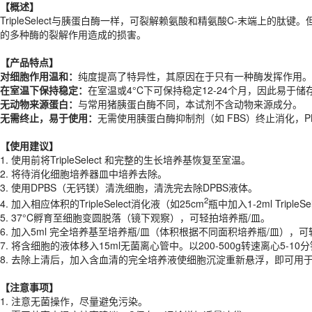
【概述】
【
产品特点
】
TripleSelect与胰蛋白酶一样，可裂解赖氨酸和精氨酸C-末端上的肽
对细胞作用温和
：
纯度提高了特异性，其原因在于只有一种酶发挥作用。
的多种酶的裂解作用造成的损害。
在室温下保持稳定
：
在室温或4°C下可保持稳定12-24个月，因此易于
无动物来源蛋白
：
与常用猪胰蛋白酶不同，本试剂不含动物来源成分。
【
产品特点
】
无需终止
，
易于使用
：
无需使用胰蛋白酶抑制剂（如 FBS）终止消化，P
对细胞作用温和
：
纯度提高了特异性，其原因在于只有一种酶发挥作用。
在室温下保持稳定
：
在室温或4°C下可保持稳定12-24个月，因此易于
【
使用建议
】
无动物来源蛋白
：
与常用猪胰蛋白酶不同，本试剂不含动物来源成分。
1.
使用前将TripleSelect 和完整的生长培养基恢复至室温。
无需终止
，
易于使用
：
无需使用胰蛋白酶抑制剂（如 FBS）终止消化，P
2.
将待消化细胞培养器皿中培养去除。
3.
使用DPBS（无钙镁）清洗细胞，清洗完去除DPBS液体。
【
使用建议
】
2
4.
加入相应体积的TripleSelect消化液（如25cm
瓶中加入1-2ml TripleS
1.
使用前将TripleSelect 和完整的生长培养基恢复至室温。
5.
37°C孵育至细胞变圆脱落（镜下观察），可轻拍培养瓶/皿。
2.
将待消化细胞培养器皿中培养去除。
6.
加入5ml 完全培养基至培养瓶/皿（体积根据不同面积培养瓶/皿），
3.
使用DPBS（无钙镁）清洗细胞，清洗完去除DPBS液体。
7.
将含细胞的液体移入15ml无菌离心管中。以200-500g转速离心5-1
2
4.
加入相应体积的TripleSelect消化液（如25cm
瓶中加入1-2ml TripleS
8.
去除上清后，加入含血清的完全培养液使细胞沉淀重新悬浮，即可用
5.
37°C孵育至细胞变圆脱落（镜下观察），可轻拍培养瓶/皿。
6.
加入5ml 完全培养基至培养瓶/皿（体积根据不同面积培养瓶/皿），
【注意事项】
7.
将含细胞的液体移入15ml无菌离心管中。以200-500g转速离心5-1
1.
注意无菌操作，尽量避免污染。
8.
去除上清后，加入含血清的完全培养液使细胞沉淀重新悬浮，即可用
2.
夏天若室内温度较高建议4°C保存，运输增加适量冰袋。
3.
为了您的安全和健康，请穿实验服并戴一次性手套操作。
【注意事项】
产品规格
1.
注意无菌操作，尽量避免污染。