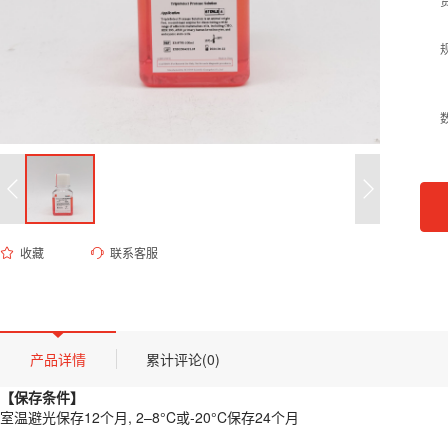
收藏
联系客服
ES-8750 TripleSelect无动物源常温胰酶溶液
货号 (Catalog Number)：
ES-8750
产品描述
【保存条件】
产品详情
累计评论(0)
室温避光保存12个月, 2–8°C或-20°C保存24个月
【保存条件】
【概述】
室温避光保存12个月, 2–8°C或-20°C保存24个月
TripleSelect与胰蛋白酶一样，可裂解赖氨酸和精氨酸C-末端上的