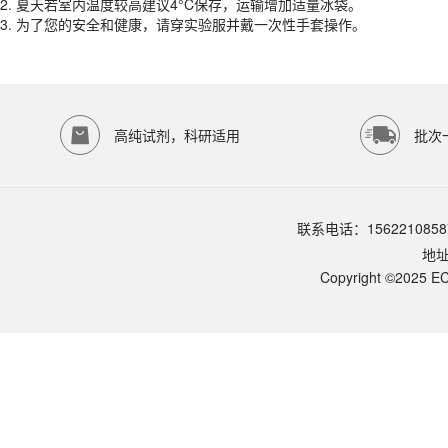
2.
夏天若室内温度较高建议4°C保存，运输增加适量冰袋。
货期
1-2天
3.
为了您的安全和健康，请穿实验服并戴一次性手套操作。
规格
100ml
应用领域
本产品适用于无动物源胰酶 recombinant trypsin 重组胰酶 室温
存储条件
室温避光保存12个月, 2–8°C或-20°C保存
高纯试剂，科研适用
批次
品牌：
ECOTOP SCIENTIFIC
常见问题
该产品如何保存？
联系电话：1562210858
请参照产品说明书中的保存条件。一般生物科研试剂建议在2-8℃或-2
地
该产品的货期是多久？
ECOTOP SCIENTIFIC常规库存产品一般1-3个工作日内发货。如
Copyright ©2025 EC
如何获取产品的技术支持？
您可以通过电话（15622108587）或在线客服联系我们的技术支持