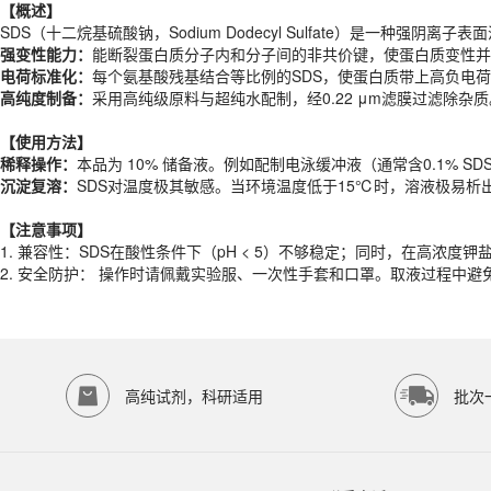
强变性能力：
能断裂蛋白质分子内和分子间的非共价键，使蛋白质变性并
【概述】
电荷标准化：
每个氨基酸残基结合等比例的SDS，使蛋白质带上高负电
SDS（十二烷基硫酸钠，Sodium Dodecyl Sulfate）是一种
高纯度制备：
采用高纯级原料与超纯水配制，经0.22 μm滤膜过滤除杂质
强变性能力：
能断裂蛋白质分子内和分子间的非共价键，使蛋白质变性并
电荷标准化：
每个氨基酸残基结合等比例的SDS，使蛋白质带上高负电
【
使用方法
】
高纯度制备：
采用高纯级原料与超纯水配制，经0.22 μm滤膜过滤除杂质
稀释操作：
本品为 10% 储备液。例如配制电泳缓冲液（通常含0.1% SD
沉淀复溶：
SDS对温度极其敏感。当环境温度低于15℃时，溶液极易析
【
使用方法
】
稀释操作：
本品为 10% 储备液。例如配制电泳缓冲液（通常含0.1% SD
【注意事项】
沉淀复溶：
SDS对温度极其敏感。当环境温度低于15℃时，溶液极易析
1.
兼容性：SDS在酸性条件下（pH < 5）不够稳定；同时，在高浓
2.
安全防护： 操作时请佩戴实验服、一次性手套和口罩。取液过程中避
【注意事项】
产品规格
1.
兼容性：SDS在酸性条件下（pH < 5）不够稳定；同时，在高浓
2.
安全防护： 操作时请佩戴实验服、一次性手套和口罩。取液过程中避
货期
现货
规格
100ml、500ml
应用领域
本产品适用于ES-8131、凝胶制备、生物科研试剂、ECOTOP SCIEN
存储条件
高纯试剂，科研适用
批次
室温保存
品牌：
ECOTOP SCIENTIFIC
常见问题 (FAQ)