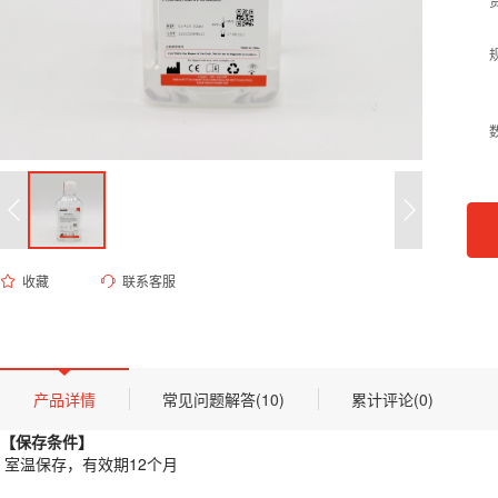
收藏
联系客服
ES-8131 10% SDS溶液
货号 (Catalog Number)：
ES-8131
产品描述
【
保存条件
】
产品详情
常见问题解答(10)
累计评论(0)
室温保存，有效期12个月
【
保存条件
】
【概述】
室温保存，有效期12个月
SDS（十二烷基硫酸钠，Sodium Dodecyl Sulfate）是一种