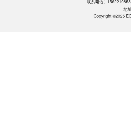
联系电话：1562210858
保存条件？
地
常温稳定 12 个月；低温（<15℃）易析出建议室温储存。避免：长期高
操作安全？
Copyright ©2025 EC
SDS 干粉吸入会刺激呼吸道； 戴口罩与手套；液体 SDS 接触皮肤无
与 BCA 蛋白测定的兼容？
SDS 在 BCA 法中：兼容 ≤5%（BCA-RAC 兼容更高浓度）；干扰 Bradf
低温溶解度？
与温和去垢剂（NP-40 / Triton）的差异？
可以用于哪些下游应用？
SDS 对蛋白的作用？
使用方法？
本品规格（10% 储液）？
SDS 是什么？