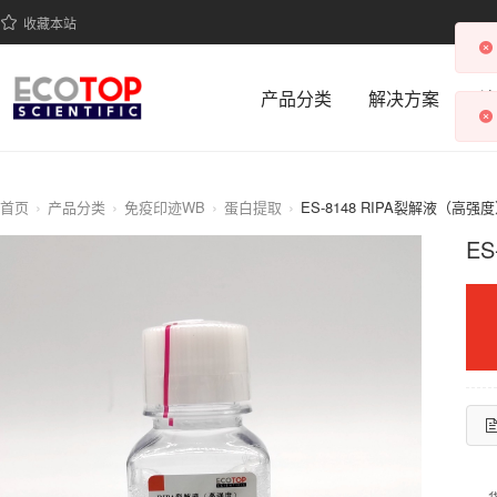
收藏本站
产品分类
解决方案
科
首页
产品分类
免疫印迹WB
蛋白提取
ES-8148 RIPA裂解液（高强
E