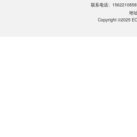
4℃ 保存，有效期 12 个月。融解：若发现沉淀，请置于室温或 37℃
联系电话：1562210858
可用于哪些下游应用？
地
Western Blot 和 ELISA。扩展应用：① ChIP（结合超声）；
与温和裂解液的选择？
Copyright ©2025 EC
ES-8148 RIPA 高强度：含 SDS、脱氧胆酸钠等离子型去污剂，破坏蛋白互作但裂解
为什么不能用 Bradford 法测浓度？
器皿对照参考？
胶状物如何处理？
贴壁、悬浮、组织流程？
抑制剂如何添加？
适用样品与不适用场景？
本裂解液的核心特点与三档区别？