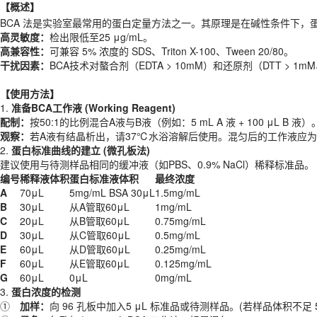
高灵敏度：
检出限低至25 μg/mL。
【概述】
高兼容性：
可兼容 5% 浓度的 SDS、Triton X-100、Tween 20/80。
BCA 法是实验室最常用的蛋白定量方法之一。其原理是在碱性条件下，蛋
干扰因素：
BCA技术对螯合剂（EDTA > 10mM）和还原剂（DTT > 1m
高灵敏度：
检出限低至25 μg/mL。
高兼容性：
可兼容 5% 浓度的 SDS、Triton X-100、Tween 20/80。
【
使用
方法】
干扰因素：
BCA技术对螯合剂（EDTA > 10mM）和还原剂（DTT > 1m
1.
准备BCA工作液 (Working Reagent)
配制：
按50:1的比例混合A液与B液（例如：5 mL A 液 + 100 μL B 液）
【
使用
方法】
观察：
若A液有结晶析出，请37℃水浴溶解后使用。混匀后的工作液应为
1.
准备BCA工作液 (Working Reagent)
2.
蛋白标准曲线的建立 (微孔板法)
配制：
按50:1的比例混合A液与B液（例如：5 mL A 液 + 100 μL B 液）
建议使用与待测样品相同的缓冲液（如PBS、0.9% NaCl）稀释标准品。
观察：
若A液有结晶析出，请37℃水浴溶解后使用。混匀后的工作液应为
编号
稀释液体积
蛋白标准液体积
最终浓度
2.
蛋白标准曲线的建立 (微孔板法)
A
70μL
5mg/mL BSA 30μL
1.5mg/mL
建议使用与待测样品相同的缓冲液（如PBS、0.9% NaCl）稀释标准品。
B
30μL
从A管取60μL
1mg/mL
编号
稀释液体积
蛋白标准液体积
最终浓度
C
20μL
从B管取60μL
0.75mg/mL
A
70μL
5mg/mL BSA 30μL
1.5mg/mL
D
30μL
从C管取60μL
0.5mg/mL
B
30μL
从A管取60μL
1mg/mL
E
60μL
从D管取60μL
0.25mg/mL
C
20μL
从B管取60μL
0.75mg/mL
F
60μL
从E管取60μL
0.125mg/mL
D
30μL
从C管取60μL
0.5mg/mL
G
60μL
0μL
0mg/mL
E
60μL
从D管取60μL
0.25mg/mL
3.
蛋白浓度的检测
F
60μL
从E管取60μL
0.125mg/mL
①
加样：
向 96 孔板中加入5 μL 标准品或待测样品。(若样品体积不足 
G
60μL
0μL
0mg/mL
②
显色：
每孔加入 195 μL BCA 工作液，轻晃混匀。
3.
蛋白浓度的检测
③
孵育：37℃放置30分钟（标准法）
。
①
加样：
向 96 孔板中加入5 μL 标准品或待测样品。(若样品体积不足 
注：低浓度蛋白可60℃孵育 30min；普通定性可室温孵育 2h。