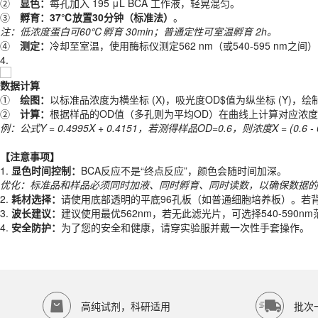
②
显色：
每孔加入 195 μL BCA 工作液，轻晃混匀。
④
测定：
冷却至室温，使用酶标仪测定562 nm（或540-595 nm之间
③
孵育：37℃放置30分钟（标准法）
。
4.
注：低浓度蛋白可60℃孵育 30min；普通定性可室温孵育 2h。
④
测定：
冷却至室温，使用酶标仪测定562 nm（或540-595 nm之
数据计算
4.
①
绘图：
以标准品浓度为横坐标 (X)，吸光度OD$值为纵坐标 (Y)，
②
计算：
根据样品的OD值（多孔则为平均OD）在曲线上计算对应浓
数据计算
例：公式Y = 0.4995X + 0.4151，若测得样品OD=0.6，则浓度X = (0.6 - 0.415
①
绘图：
以标准品浓度为横坐标 (X)，吸光度OD$值为纵坐标 (Y)，
②
计算：
根据样品的OD值（多孔则为平均OD）在曲线上计算对应浓
【注意事项】
例：公式Y = 0.4995X + 0.4151，若测得样品OD=0.6，则浓度X = (0.6 - 0.415
1.
显色时间控制：
BCA反应不是“终点反应”，颜色会随时间加深。
优化：标准品和样品必须同时加液、同时孵育、同时读数，以确保数据的
【注意事项】
2.
耗材选择：
请使用底部透明的平底96孔板（如普通细胞培养板）。若背
1.
显色时间控制：
BCA反应不是“终点反应”，颜色会随时间加深。
3.
波长建议：
建议使用最优562nm，若无此滤光片，可选择540-590nm
优化：标准品和样品必须同时加液、同时孵育、同时读数，以确保数据的
4.
安全防护：
为了您的安全和健康，请穿实验服并戴一次性手套操作。
2.
耗材选择：
请使用底部透明的平底96孔板（如普通细胞培养板）。若背
产品规格
3.
波长建议：
建议使用最优562nm，若无此滤光片，可选择540-590nm
4.
安全防护：
为了您的安全和健康，请穿实验服并戴一次性手套操作。
货期
现货
规格
200T、500T、1000T
应用领域
本产品适用于EK-5001、蛋白定量、生物科研试剂、ECOTOP SCIEN
存储条件
高纯试剂，科研适用
批次