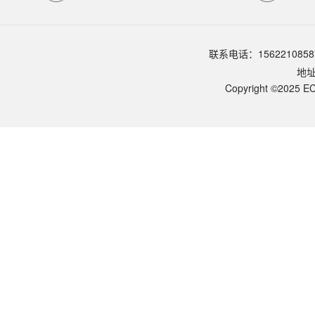
室温避光保存
品牌：
ECOTOP SCIENTIFIC
常见问题 (FAQ)
联系电话：1562210858
试剂如何保存？
地
室温避光保存，有效期 12 个月。包装：A 液 + B 液 + 5 mg/mL BSA 
常见问题排查？
Copyright ©2025 EC
① 显色时间控制：BCA 反应不是终点反应，颜色会随时间加深。优化：标
可用于哪些应用场景？
适用：① WB 上样前蛋白定量；② 细胞裂解液浓度测定（RIPA / NP-4
数据计算？
完整测定流程？
BCA 工作液配制？
去垢剂与还原剂兼容性？
本试剂盒的核心特点？