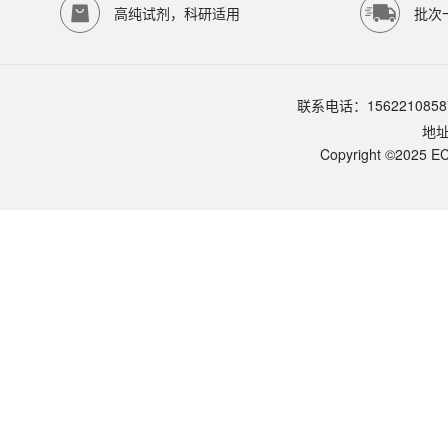
-20℃保存
高纯试剂，科研适用
批次
品牌：
ECOTOP SCIENTIFIC
常见问题 (FAQ)
替代方案？
联系电话：1562210858
G418 / Neomycin — 真核细胞使用、价格高；Hygromycin — 真核 + 
地
操作安全？
戴手套防护；卡那霉素 — 中等毒性（耳毒、肾毒）+ 致畸警告（妊娠分
Copyright ©2025 EC
可以用于哪些下游应用？
应用：① 大肠杆菌质粒筛选；② 重组蛋白表达菌选育；③ 真核细胞 G4
常见使用错误？
适用质粒？
vs. 氨苄青霉素？
典型工作浓度？
使用方法？
本产品规格？
硫酸卡那霉素溶液的核心作用？