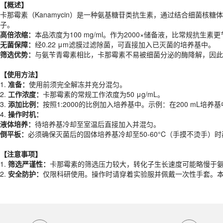
高倍浓缩：
本品浓度为100 mg/ml。作为2000×储备液，比常规抗生
【概述】
无菌保障：
经0.22 μm滤膜过滤除菌，可直接加入已灭菌的培养基中。
卡那霉素（Kanamycin）是一种氨基糖苷类抗生素，通过结合细菌核糖
筛选优势：
与氨苄青霉素相比，卡那霉素不易被细菌分泌的酶降解，因此
子。
高倍浓缩：
本品浓度为100 mg/ml。作为2000×储备液，比常规抗生
【
使用方法
】
无菌保障：
经0.22 μm滤膜过滤除菌，可直接加入已灭菌的培养基中。
1.
准备：
使用前须完全解冻并充分混匀。
筛选优势：
与氨苄青霉素相比，卡那霉素不易被细菌分泌的酶降解，因此
2.
工作浓度：
卡那霉素的常规工作浓度为50 μg/mL。
3.
添加比例：
按照1:2000的比例加入培养基中。示例：在200 mL培养基
【
使用方法
】
4.
操作时机：
1.
准备：
使用前须完全解冻并充分混匀。
液体培养：
待培养基冷却至室温后直接加入并混匀。
2.
工作浓度：
卡那霉素的常规工作浓度为50 μg/mL。
倒平板：
必须确保灭菌后的固体培养基冷却至50-60°C（手摸不烫手）时
3.
添加比例：
按照1:2000的比例加入培养基中。示例：在200 mL培养基
4.
操作时机：
【注意事项】
液体培养：
待培养基冷却至室温后直接加入并混匀。
1.
筛选严谨性：
卡那霉素的筛选压力较大，转化子生长速度可能略慢于
倒平板：
必须确保灭菌后的固体培养基冷却至50-60°C（手摸不烫手）
2.
安全防护：
仅限科研使用。操作时请穿着实验服并佩戴一次性手套。
产品规格
【注意事项】
1.
筛选严谨性：
卡那霉素的筛选压力较大，转化子生长速度可能略慢于
货期
现货
2.
安全防护：
仅限科研使用。操作时请穿着实验服并佩戴一次性手套。
规格
1ml×2管、10ml
应用领域
本产品适用于ES-8210、细菌培养及筛选、生物科研试剂、ECOTOP SC
存储条件