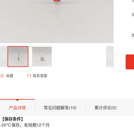
收藏
联系客服
ES-8210 硫酸卡那霉素溶液(100mg/mL)
货号 (Catalog Number)：
ES-8210
产品描述
【保存条件】
产品详情
常见问题解答(10)
累计评论(0)
-20℃保存，有效期12个月
【保存条件】
【概述】
-20℃保存，有效期12个月
卡那霉素（Kanamycin）是一种氨基糖苷类抗生素，通过结合细菌核糖