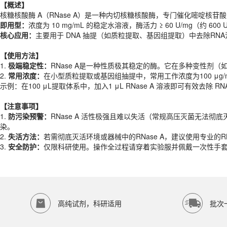
即用型：
浓度为 10 mg/mL 的稳定水溶液，酶活力 ≥ 60 U/mg（约 600 
【概述】
核心应用：
主要用于 DNA 抽提（如质粒提取、基因组提取）中去除RN
核糖核酸酶 A（RNase A）是一种内切核糖核酸酶，专门催化嘧啶核苷酸（
即用型：
浓度为 10 mg/mL 的稳定水溶液，酶活力 ≥ 60 U/mg（约 600 
【
使用方法
】
核心应用：
主要用于 DNA 抽提（如质粒提取、基因组提取）中去除RN
1.
极端稳定性：
RNase A是一种性质极其稳定的酶。它在多种变性剂
2.
常用浓度：
在小型质粒提取或基因组抽提中，常用工作浓度为100 μg/
【
使用方法
】
示例：在100 μL提取体系中，加入1 μL RNase A 溶液即可有效去除 RN
1.
极端稳定性：
RNase A是一种性质极其稳定的酶。它在多种变性剂
2.
常用浓度：
在小型质粒提取或基因组抽提中，常用工作浓度为100 μg/
【注意事项】
示例：在100 μL提取体系中，加入1 μL RNase A 溶液即可有效去除 RN
1.
防污染预警：
RNase A 活性极强且难以失活（常规高压灭菌无法彻
2.
失活方法：
若需彻底灭活环境或器械中的RNase A，建议使用专业的RNas
【注意事项】
3.
安全防护：
仅限科研使用。操作全过程请穿着实验服并佩戴一次性手
1.
防污染预警：
RNase A 活性极强且难以失活（常规高压灭菌无法彻
产品规格
染。
2.
失活方法：
若需彻底灭活环境或器械中的RNase A，建议使用专业的RNa
货期
现货
3.
安全防护：
仅限科研使用。操作全过程请穿着实验服并佩戴一次性手
规格
1ml、1ml×5管
应用领域
本产品适用于ES-8219、核酸提取相关酶、生物科研试剂、ECOTOP SC
存储条件
-20℃保存
高纯试剂，科研适用
批次
品牌：
ECOTOP SCIENTIFIC