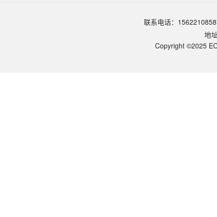
常见问题 (FAQ)
试剂如何保存？
联系电话：1562210858
4℃ 3 个月或 -20℃ 12 个月；含甘油防冻。
地
常见使用错误？
① RNA 实验环境污染 RNase A（极易污染 RNase-free 实验区）；②
Copyright ©2025 EC
可以同时去除 RNA 和 DNA 吗？
RNase A 仅切 RNA。要同时去除 DNA — 加 DNase I（DNase 不耐
RNase 实验区与 DNA 实验区的分离？
RNase A 极难灭活的原因？
DNase-free 级别的关键？
典型工作浓度？
典型应用？
本品规格？
RNase A 是什么？