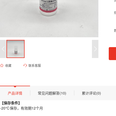
收藏
联系客服
ES-8219 RNase A溶液（10mg/mL）
货号 (Catalog Number)：
ES-8219
产品描述
【保存条件】
产品详情
常见问题解答(10)
累计评论(0)
-20℃保存，有效期12个月
【保存条件】
【概述】
-20℃保存，有效期12个月
核糖核酸酶 A（RNase A）是一种内切核糖核酸酶，专门催化嘧啶核苷酸（