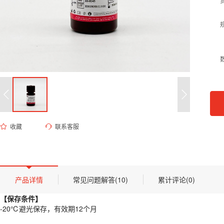
收藏
联系客服
ES-8245 VisiColor DAPI即用型染色液(10μg/mL)
货号 (Catalog Number)：
ES-8245
产品描述
【保存条件】
产品详情
常见问题解答(10)
累计评论(0)
-20℃避光保存，有效期12个月
【保存条件】
【概述】
-20℃避光保存，有效期12个月
DAPI（4',6-二脒基-2-苯基吲哚二盐酸盐）是一种高灵敏度的蓝色荧光