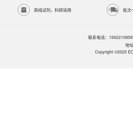
存储条件
高纯试剂，科研适用
批次
-20℃避光保存
品牌：
ECOTOP SCIENTIFIC
常见问题 (FAQ)
联系电话：1562210858
试剂如何保存？
地
-20℃ 避光保存，有效期 12 个月。保存使用避光是关键 — 染料长期
操作注意事项？
Copyright ©2025 EC
注意：安全防护：DAPI 被普遍认为具有潜在的诱变性/致癌性。操作时
染色后保存？
提示：防淬灭：荧光染料均存在光淬灭。建议染色后尽快完成检测；长期保存使用抗
可用于哪些应用场景？
与多重荧光染色的兼容？
与 Hoechst（ES-8252/ES-8256）的区别？
DAPI 染色判读？
使用方法？
与 ES-8246（高浓度母液 1 mg/mL）的区别？
本产品的核心特点？