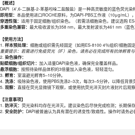
即用型：
本品使用进口ROCHE原料，为DAPI-PBS工作液（10μg
【概述】
穿透性强：
适用于固定细胞/组织染色。（若需活细胞染色，建议选购 ES-8256 Vi
DAPI（4',6-二脒基-2-苯基吲哚二盐酸盐）是一种高灵敏度的蓝色荧光
多重染色兼容：
最大吸收波长为358 nm，最大发射波长为461 nm（
即用型：
本品使用进口ROCHE原料，为DAPI-PBS工作液（10μg
穿透性强：
适用于固定细胞/组织染色。（若需活细胞染色，建议选购 ES-8256 Vi
【使用方法】
多重染色兼容：
最大吸收波长为358 nm，最大发射波长为461 nm（
1.
样
本预
处理：
细胞或组织需先经固定（如用ES-8100 4％组织/细胞
重要提示：若需进行免疫荧光（IF）染色，请务必在完成所有抗体孵育与洗
【使用方法】
2.
染色操作：
1.
样
本预
处理：
细胞或组织需先经固定（如用ES-8100 4％组织/细
贴壁细胞/组织切片：
加入适量DAPI染色液，确保完全覆盖样品。
重要提示：若需进行免疫荧光（IF）染色，请务必在完成所有抗体孵育与洗
悬浮细胞：
按照待染样品体积的3倍量加入染色液，轻轻混匀。
2.
染色操作：
3.
孵育：
室温避光孵育5–10分钟。
贴壁细胞/组织切片：
加入适量DAPI染色液，确保完全覆盖样品。
4.
洗涤：
吸除染色液，使用PBS洗涤2–3次，每次3–5分钟，以降低背景
悬浮细胞：
按照待染样品体积的3倍量加入染色液，轻轻混匀。
5.
观察：
直接在荧光显微镜下观察，或使用抗荧光淬灭封片液封片后观
3.
孵育：
室温避光孵育5–10分钟。
4.
洗涤：
吸除染色液，使用PBS洗涤2–3次，每次3–5分钟，以降低背景
【注意事项】
5.
观察：
直接在荧光显微镜下观察，或使用抗荧光淬灭封片液封片后观
1.
防淬灭：
荧光染料均存在光淬灭。建议染色后尽快完成检测；长期保存使用
2.
安全防护：
DAPI被普遍认为具有潜在的诱变性/致癌性。操作时请务
【注意事项】
产品规格
1.
防淬灭：
荧光染料均存在光淬灭。建议染色后尽快完成检测；长期保存使用
2.
安全防护：
DAPI被普遍认为具有潜在的诱变性/致癌性。操作时请务
货期
现货
规格
10ml、100ml
应用领域
本产品适用于ES-8245、细胞染色、生物科研试剂、ECOTOP SCIEN