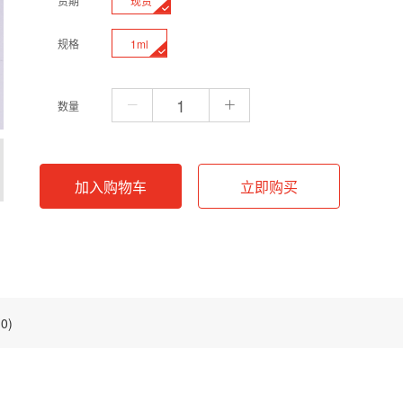
现货
货期
1ml
规格
数量
加入购物车
立即购买
0)
度的蓝色荧光染料，能特异性地结合双链DNA 中的A-T碱基。产品特性：