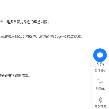
重叠极少，是多重荧光染色的理想对照。
重叠极少，是多重荧光染色的理想对照。
L母液加入
990
μL PBS中，混匀即得
10
μg/
mL
的工作液。
L母液加入
990
μL PBS中，混匀即得
10
μg/
mL
的工作液。
或呈碎块状致密浓染。
关注微信
或呈碎块状致密浓染。
购物车
回到顶部