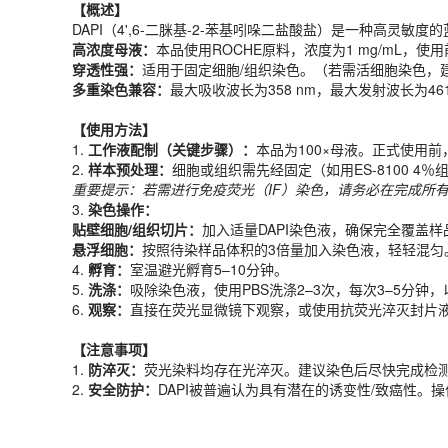
高浓度母液：
本品使用ROCHE原料，浓度为1 mg/mL，
【概述】
穿透性强：
适用于固定细胞/组织染色。（若需活细胞染色，建议选购 ES-
DAPI（4',6-二脒基-2-苯基吲哚二盐酸盐）是一种高灵敏
多重染色兼容：
最大吸收波长为358 nm，最大发射波长为4
高浓度母液：
本品使用ROCHE原料，浓度为1 mg/mL，
穿透性强：
适用于固定细胞/组织染色。（若需活细胞染色，建议选购 ES-
【使用方法】
多重染色兼容：
最大吸收波长为358 nm，最大发射波长为4
1.
工作液配制（关键步骤）
：
本品为100×母液。正式使用前，
2.
样
本预
处理：
细胞或组织需先经固定（如用ES-8100 4
【使用方法】
重要提示：若需进行免疫荧光（IF）染色，请务必在完成所有
1.
工作液配制（关键步骤）
：
本品为100×母液。正式使用前
3.
染色操作：
2.
样
本预
处理：
细胞或组织需先经固定（如用ES-8100 4
贴壁细胞/组织切片：
加入适量DAPI染色液，确保完全覆盖样
重要提示：若需进行免疫荧光（IF）染色，请务必在完成所有
悬浮细胞：
按照待染样品体积的3倍量加入染色液，轻轻混匀
3.
染色操作：
4.
孵育：
室温避光孵育5–10分钟。
贴壁细胞/组织切片：
加入适量DAPI染色液，确保完全覆盖样
5.
洗涤：
吸除染色液，使用PBS洗涤2–3次，每次3–5分钟
悬浮细胞：
按照待染样品体积的3倍量加入染色液，轻轻混匀
6.
观察：
直接在荧光显微镜下观察，或使用抗荧光淬灭封片
4.
孵育：
室温避光孵育5–10分钟。
5.
洗涤：
吸除染色液，使用PBS洗涤2–3次，每次3–5分钟
【注意事项】
6.
观察：
直接在荧光显微镜下观察，或使用抗荧光淬灭封片
1.
防淬灭：
荧光染料均存在光淬灭。建议染色后尽快完成检测；长
2.
安全防护：
DAPI被普遍认为具有潜在的诱变性/致癌性。
【注意事项】
产品规格
1.
防淬灭：
荧光染料均存在光淬灭。建议染色后尽快完成检测；
2.
安全防护：
DAPI被普遍认为具有潜在的诱变性/致癌性。
货期
现货
规格
1ml
应用领域