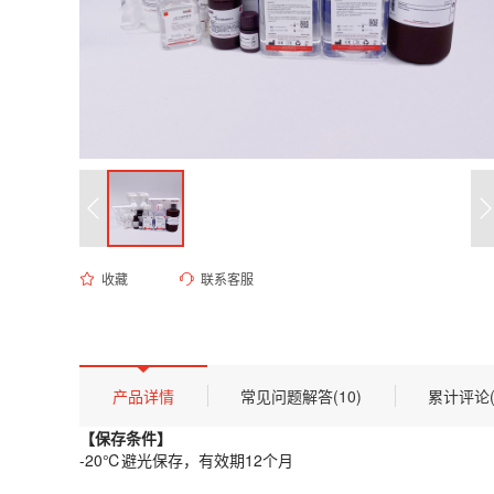
收藏
联系客服
ES-8246 VisiColor DAPI即用型染色液(1mg/mL)
货号 (Catalog Number)：
ES-8246
产品描述
【保存条件】
产品详情
常见问题解答(10)
累计评论(
-20℃避光保存，有效期12个月
【保存条件】
【概述】
-20℃避光保存，有效期12个月
DAPI（4',6-二脒基-2-苯基吲哚二盐酸盐）是一种高灵敏