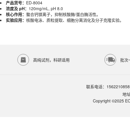
实验应用：
核酸电泳、质粒提取、细胞分离消化及分子克隆实验。
产品货号：
ED-8004
产品规格
浓度及 pH：
120mg/mL, pH 8.0
核心作用：
螯合钙镁离子，抑制核酸酶/蛋白酶活性。
货期
1-2天
实验应用：
核酸电泳、质粒提取、细胞分离消化及分子克隆实验。
规格
100ml
应用领域
本产品适用于ED-8004、其它缓冲液、生物科研试剂、ECOTOP SCIE
存储条件
4M），非常适合用于制备 TAE、TBE 等核酸电泳缓冲液、DNA 储存
高纯试剂，科研适用
批次
品牌：
ECOTOP SCIENTIFIC
常见问题
该产品如何保存？
请参照产品说明书中的保存条件。一般生物科研试剂建议在2-8℃或-2
联系电话：1562210858
该产品的货期是多久？
ECOTOP SCIENTIFIC常规库存产品一般1-3个工作日内发货。如
地
如何获取产品的技术支持？
Copyright ©2025 EC
您可以通过电话（15622108587）或在线客服联系我们的技术支持