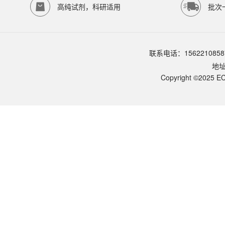
存储条件
高纯试剂，科研适用
批次
本品含有乙醇成分，易挥发
品牌：
ECOTOP SCIENTIFIC
常见问题 (FAQ)
联系电话：1562210858
保存条件？
地
常温避光保存 12个月；4℃ 24个月。避免：长期高温（乙醇缓慢挥发
操作安全？
Copyright ©2025 EC
酸性乙醇含 HCl + 乙醇：① 戴手套（避免直接接触）；② 通风操作；
乙醇浓度的选择？
70% 乙醇为基础，HCl 浓度（0.5% 或 1%）决定酸性强度。乙醇作用：
常见使用错误？
本浓度（1%）的特点？
与商品化对比？
可以用于哪些下游应用？
分化时间如何控制？
使用方法？
酸性乙醇分化液的作用？