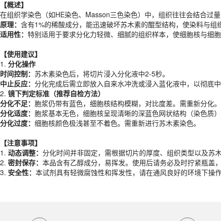
原理：
含有1%的稀酸成分，能迅速破坏苏木素的醌型结构，使染料与组
【概述】
适用性：
特别适用于要求分化力轻微、细腻的组织样本，使细胞核与细胞
在组织学染色（如HE染色、Masson三色染色）中，组织往往会结合
原理：
含有1%的稀酸成分，能迅速破坏苏木素的醌型结构，使染料与组
【使用建议】
适用性：
特别适用于要求分化力轻微、细腻的组织样本，使细胞核与细胞
1.
分化操作
时间控制：
苏木素染色后，将切片浸入分化液中2-5秒。
【使用建议】
中止反应：
分化完成后需立即放入自来水冲洗或浸入蓝化液中，以彻底中
1.
分化操作
2.
镜下判定标准（推荐自检方法）
时间控制：
苏木素染色后，将切片浸入分化液中2-5秒。
分化不足：
胞浆仍带有蓝色，细胞核结构模糊，对比度差。需重新分化。
中止反应：
分化完成后需立即放入自来水冲洗或浸入蓝化液中，以彻底中
分化适度：
胞浆基本无色，细胞核呈现清晰的深蓝色网状结构（染色质）
2.
镜下判定标准（推荐自检方法）
分化过度：
细胞核颜色极浅甚至不着色。需重新进行苏木素染色。
分化不足：
胞浆仍带有蓝色，细胞核结构模糊，对比度差。需重新分化。
分化适度：
胞浆基本无色，细胞核呈现清晰的深蓝色网状结构（染色质）
【注意事项】
分化过度：
细胞核颜色极浅甚至不着色。需重新进行苏木素染色。
1.
动态调整：
分化时间并非固定，需根据切片的厚度、组织类型以及苏
2.
密封保存：
本品含有乙醇成分，易挥发。使用后请务必及时拧紧瓶盖
【注意事项】
3.
安全性：
本试剂具有轻微腐蚀性和挥发性，请在通风良好的环境下操
1.
动态调整：
分化时间并非固定，需根据切片的厚度、组织类型以及苏
产品规格
2.
密封保存：
本品含有乙醇成分，易挥发。使用后请务必及时拧紧瓶盖
3.
安全性：
本试剂具有轻微腐蚀性和挥发性，请在通风良好的环境下操
货期
现货
规格
500ml
应用领域
本产品适用于ES-8123、组化染色相关、生物科研试剂、ECOTOP SCI