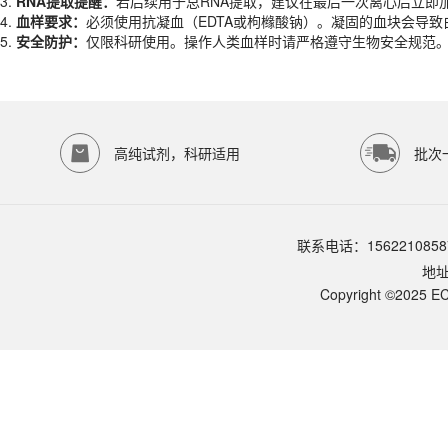
3.
RNA提取提醒：
若后续用于总RNA提取，建议在最后一次离心后立即加入R
产品规格
4.
血样要求：
必须使用抗凝血（EDTA或枸橼酸钠）。凝固的血块会导
5.
安全防护：
仅限科研使用。操作人类血样时请严格遵守生物安全规范
货期
现货
规格
100ml、500ml
应用领域
本产品适用于ES-8231、红细胞裂解、生物科研试剂、ECOTOP SCIE
存储条件
高纯试剂，科研适用
批次
室温保存
品牌：
ECOTOP SCIENTIFIC
常见问题 (FAQ)
联系电话：1562210858
保存与安全？
地
室温保存，有效期 12 个月——氯化铵稳定，无需冷藏。长期建议：4℃ 避
替代方案与下游兼容？
Copyright ©2025 EC
ACK 替代品：① ES-8232（10×ACK 浓缩版）——大批量更经济；② ES
常见错误与故障排查？
错误 1：裂解不完全（沉淀仍偏红）——原因：①血液量过大；②裂解液量不足
流式细胞术应用细节？
作用机制详解 — 为什么 ACK 能选择性裂解红细胞？
注意事项与保存？
组织样本（脾脏/淋巴结）处理流程？