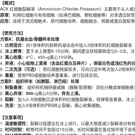
原理：
利用红细胞与有核细胞（如淋巴细胞、颗粒细胞等）对渗透压耐受
【概述】
应用：
适用于流式细胞术、原代细胞培养、细胞融合、核酸或蛋白提取等
ACK 红细胞裂解液（Ammonium-Chloride-Potassium
原理：
利用红细胞与有核细胞（如淋巴细胞、颗粒细胞等）对渗透压耐受
【
使用方法
】
应用：
适用于流式细胞术、原代细胞培养、细胞融合、核酸或蛋白提取等
方案A：
抗凝全血/骨髓样本处理
1.
比例混合：
向1倍体积的新鲜抗凝全血中加入3倍体积的红细胞裂解液（
【
使用方法
】
2.
冰上孵育：
置于冰上静置8-15分钟。期间建议轻轻颠倒混匀2–3次
方案A：
抗凝全血/骨髓样本处理
3.
离心收集：
4℃，450×g离心10分钟
。
1.
比例混合：
向1倍体积的新鲜抗凝全血中加入3倍体积的红细胞裂解液（
4.
弃液：小心吸除上清液（含血红蛋白及碎片），保留白色或浅红色的
2.
冰上孵育：
置于冰上静置8-15分钟。期间建议轻轻颠倒混匀2–3次
5.
二次洗涤（可选）：
若红细胞残留较多，可向沉淀中再次加入2倍体积
3.
离心收集：
4℃，450×g离心10分钟
。
6.
重悬：
使用PBS或细胞培养基重悬，进行后续实验。
4.
弃液：小心吸除上清液（含血红蛋白及碎片），保留白色或浅红色的
方案B：组织样本（如脾脏、淋巴结）处理
5.
二次洗涤（可选）：
若红细胞残留较多，可向沉淀中再次加入2倍体积
1.
制备悬液：
组织经机械研磨或酶（胰酶/胶原酶）消化分散成单细胞悬
6.
重悬：
使用PBS或细胞培养基重悬，进行后续实验。
2.
离心弃液：
500
×g离心5分钟
，弃去上清。
方案B：组织样本（如脾脏、淋巴结）处理
3.
裂解：
加入2–5倍细胞沉淀体积的红细胞裂解液，轻弹管底重悬，冰上孵
1.
制备悬液：
组织经机械研磨或酶（胰酶/胶原酶）消化分散成单细胞悬
4.
洗涤：
加入5倍体积的PBS终止裂解，离心收集细胞。
2.
离心弃液：
500
×g离心5分钟
，弃去上清。
3.
裂解：
加入2–5倍细胞沉淀体积的红细胞裂解液，轻弹管底重悬，冰上
【注意事项】
4.
洗涤：
加入5倍体积的PBS终止裂解，离心收集细胞。
1.
温度敏感性：
裂解过程建议在冰上进行，以最大限度减少裂解液对有
2.
时间控制：
孵育时间不宜超过15分钟。长时间暴露在氯化铵环境下会
【注意事项】
3.
RNA提取提醒：
若后续用于总RNA提取，建议在最后一次离心后立即加入R
1.
温度敏感性：
裂解过程建议在冰上进行，以最大限度减少裂解液对有
4.
血样要求：
必须使用抗凝血（EDTA或枸橼酸钠）。凝固的血块会导
2.
时间控制：
孵育时间不宜超过15分钟。长时间暴露在氯化铵环境下会
5.
安全防护：
仅限科研使用。操作人类血样时请严格遵守生物安全规范