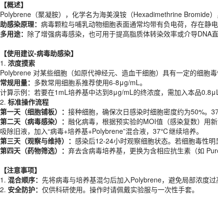
助感染原理：
病毒颗粒与哺乳动物细胞表面通常均带有负电荷，存在静电排斥。P
【概述】
多用途：
除了增强病毒感染，也可用于提高脂质体转染效率或介导DNA
Polybrene（聚凝胺），化学名为海美溴铵（Hexadimethrine 
助感染原理：
病毒颗粒与哺乳动物细胞表面通常均带有负电荷，存在静电排斥。P
【
使用建议-病毒助感染
】
多用途：
除了增强病毒感染，也可用于提高脂质体转染效率或介导DNA
1.
浓度摸索
Polybrene 对某些细胞（如原代神经元、造血干细胞）具有一定的细胞
【
使用建议-病毒助感染
】
常规用量：
多数常用细胞系推荐使用6-8μg/mL。
1.
浓度摸索
计算示例：若要在1mL培养基中达到8μg/mL的终浓度，需加入本品0.8μ
Polybrene 对某些细胞（如原代神经元、造血干细胞）具有一定的细胞
2.
标准操作流程
常规用量：
多数常用细胞系推荐使用6-8μg/mL。
第一天
（细胞铺板）：
接种细胞，确保次日感染时细胞密度约为50%。3
计算示例：若要在1mL培养基中达到8μg/mL的终浓度，需加入本品0.8μ
第二天
（病毒感染）：
融化病毒，根据预实验的MOI值（感染复数）用新鲜完全
2.
标准操作流程
第三天
（观察与维持）：
感染后12-24小时观察细胞状态。若细胞毒性
第一天
（细胞铺板）：
接种细胞，确保次日感染时细胞密度约为50%。3
第四天
（药物筛选）：
弃去含病毒培养基，更换为含相应抗生素（如 Purom
第二天
（病毒感染）：
融化病毒，根据预实验的MOI值（感染复数）用新鲜完
吸除旧液，加入“病毒+培养基+Polybrene”混合液，37℃继续培养。
【注意事项】
第三天
（观察与维持）：
感染后12-24小时观察细胞状态。若细胞毒性
1.
混合顺序：
先将病毒与培养基混匀后加入Polybrene，避免局部浓度
第四天
（药物筛选）：
弃去含病毒培养基，更换为含相应抗生素（如 Purom
2.
安全防护：
仅供科研使用。操作时请佩戴实验服与一次性手套。
产品规格
【注意事项】
1.
混合顺序：
先将病毒与培养基混匀后加入Polybrene，避免局部浓度
货期
现货
2.
安全防护：
仅供科研使用。操作时请佩戴实验服与一次性手套。
规格
1ml、1ml×5管
应用领域
本产品适用于ES-8425、慢病毒研究、生物科研试剂、ECOTOP SCIE