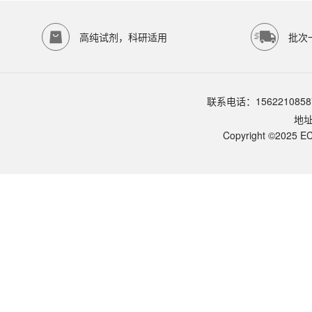
存储条件
4℃保存，有效期12个月；-20℃保存
高纯试剂，科研适用
批次
品牌：
ECOTOP SCIENTIFIC
常见问题 (FAQ)
可用于哪些应用场景？
联系电话：1562210858
慢病毒、逆转录病毒等病毒感染助力。扩展应用：① CAR-T 细胞制备（T
地
Spinoculation（离心助感染）的特殊用法？
针对极难感染细胞（如 T 细胞、原代造血干细胞），可在加 Polybrene
Copyright ©2025 EC
与 EK-5410 / ES-7011 浓缩病毒的搭配？
完整慢病毒感染链路：① 包装：EK-5403 VirPack ；② 浓缩：EK-5410 
MOI（感染复数）如何计算？
混合顺序为何重要？
标准感染流程？
哪些细胞需要降低浓度？
常用工作浓度？
Polybrene 是什么？作用机制？