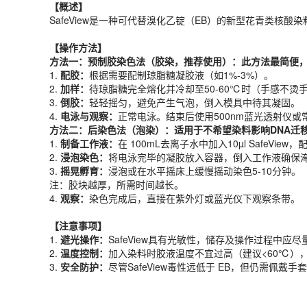
【概述】
【操作方法】
SafeView是一种可代替溴化乙锭（EB）的新型花青类核
方法一：预制胶染色法（胶染，推荐使用）
：
此方法最简便
1.
配胶：
根据需要配制琼脂糖凝胶液（如1%-3%）。
【操作方法】
2.
加样：
待琼脂糖完全熔化并冷却至50-60℃时（手感不烫手但未凝固
方法一：预制胶染色法（胶染，推荐使用）
：
此方法最简便
3.
倒胶：
轻轻摇匀，避免产生气泡，倒入模具中待其凝固。
1.
配胶：
根据需要配制琼脂糖凝胶液（如1%-3%）。
4.
电泳与观察：
正常电泳。结束后使用500nm蓝光透射仪
2.
加样：
待琼脂糖完全熔化并冷却至50-60℃时（手感不烫手但未凝固
方法二：后染色法（泡染）
：
适用于不希望染料影响DNA迁
3.
倒胶：
轻轻摇匀，避免产生气泡，倒入模具中待其凝固。
1.
制备工作液：
在 100mL去离子水中加入10µl SafeVie
4.
电泳与观察：
正常电泳。结束后使用500nm蓝光透射仪
2.
浸泡染色：
将电泳完毕的凝胶放入容器，倒入工作液确保
方法二：后染色法（泡染）
：
适用于不希望染料影响DNA迁
3.
摇晃孵育：
浸泡或在水平摇床上缓慢摇动染色5-10分钟。
1.
制备工作液：
在 100mL去离子水中加入10µl SafeVie
注：胶块越厚，所需时间越长。
2.
浸泡染色：
将电泳完毕的凝胶放入容器，倒入工作液确保
4.
观察：
染色完成后，直接在紫外灯或蓝光仪下观察条带。
3.
摇晃孵育：
浸泡或在水平摇床上缓慢摇动染色5-10分钟。
注：胶块越厚，所需时间越长。
【
注意事项
】
4.
观察：
染色完成后，直接在紫外灯或蓝光仪下观察条带。
1.
避光操作：
SafeView具有光敏性，储存及操作过程中应
2.
温度控制：
加入染料时胶液温度不宜过高（建议<60℃）
【
注意事项
】
3.
安全
防护
：
尽管SafeView毒性远低于 EB，但仍需佩戴手
1.
避光操作：
SafeView具有光敏性，储存及操作过程中应
产品规格
2.
温度控制：
加入染料时胶液温度不宜过高（建议<60℃）
3.
安全
防护
：
尽管SafeView毒性远低于 EB，但仍需佩戴
货期
现货
规格
1ml
应用领域