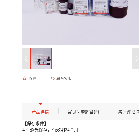
收藏
联系客服
ES-8426 SafeView核酸染色剂(10000×)
货号 (Catalog Number)：
ES-8426
产品描述
【保存条件】
产品详情
常见问题解答(9)
累计评论(0
4℃避光保存，有效期24个月
【保存条件】
【概述】
4℃避光保存，有效期24个月
SafeView是一种可代替溴化乙锭（EB）的新型花青类核