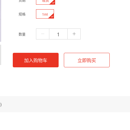
现货
货期
1ml
规格
数量
加入购物车
立即购买
)
酸染料，采用琼脂糖电泳检测DNA时，可与核酸结合后能产生很强的荧光信号