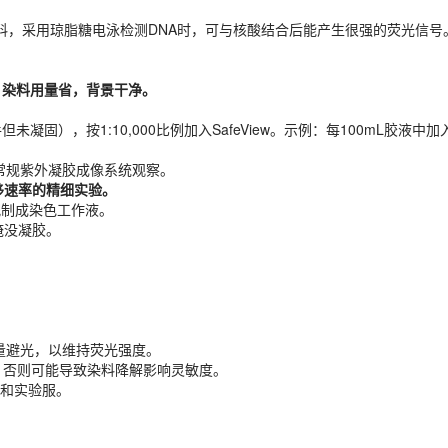
酸染料，采用琼脂糖电泳检测DNA时，可与核酸结合后能产生很强的荧光信号
，染料用量省，背景干净。
），按1:10,000比例加入SafeView。示例：每100mL胶液中加入10µl
，染料用量省，背景干净。
或常规紫外凝胶成像系统观察。
），按1:10,000比例加入SafeView。示例：每100mL胶液中加入10µ
移速率的精细实验。
w，配制成染色工作液。
或常规紫外凝胶成像系统观察。
淹没凝胶。
移速率的精细实验。
w，配制成染色工作液。
淹没凝胶。
尽量避光，以维持荧光强度。
，否则可能导致染料降解影响灵敏度。
套和实验服。
尽量避光，以维持荧光强度。
，否则可能导致染料降解影响灵敏度。
手套和实验服。