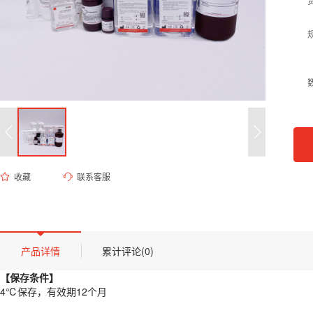
收藏
联系客服
ED-8998 柠檬酸-柠檬酸钠缓冲液（0.1 M, pH 4.0）
货号 (Catalog Number)：
ED-8998
产品描述
【保存条件】
产品详情
累计评论(0)
4℃保存，有效期12个月
【保存条件】
【概述】
4℃保存，有效期12个月
该缓冲体系由柠檬酸和柠檬酸钠按特定比例配制而成，具有优异的酸性缓冲