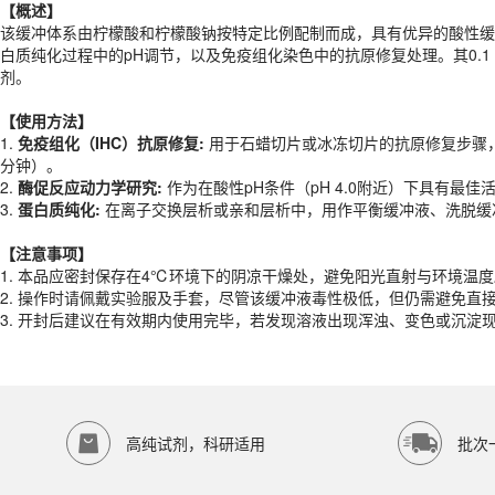
【概述】
【
使用
方法】
该缓冲体系由柠檬酸和柠檬酸钠按特定比例配制而成，具有优异的酸性缓冲
1.
免疫组化（IHC）抗原修复:
用于石蜡切片或冰冻切片的抗原修复步骤，
白质纯化过程中的pH调节，以及免疫组化染色中的抗原修复处理。其0.
2.
酶促反应动力学研究:
作为在酸性pH条件（pH 4.0附近）下具有
剂。
3.
蛋白质纯化:
在离子交换层析或亲和层析中，用作平衡缓冲液、洗脱缓
【
使用
方法】
【注意事项】
1.
免疫组化（IHC）抗原修复:
用于石蜡切片或冰冻切片的抗原修复步骤，
1. 本品应密封保存在4℃环境下的阴凉干燥处，避免阳光直射与环境温
分钟）。
2. 操作时请佩戴实验服及手套，尽管该缓冲液毒性极低，但仍需避免直
2.
酶促反应动力学研究:
作为在酸性pH条件（pH 4.0附近）下具有
3. 开封后建议在有效期内使用完毕，若发现溶液出现浑浊、变色或沉淀
3.
蛋白质纯化:
在离子交换层析或亲和层析中，用作平衡缓冲液、洗脱缓
产品规格
【注意事项】
货期
1-2天
1. 本品应密封保存在4℃环境下的阴凉干燥处，避免阳光直射与环境温
规格
500ml
2. 操作时请佩戴实验服及手套，尽管该缓冲液毒性极低，但仍需避免直
应用领域
3. 开封后建议在有效期内使用完毕，若发现溶液出现浑浊、变色或沉淀
本产品适用于ED-8998、其它缓冲液、生物科研试剂、ECOTOP SCIE
存储条件
4℃保存
品牌：
ECOTOP SCIENTIFIC
高纯试剂，科研适用
批次
常见问题
该产品如何保存？