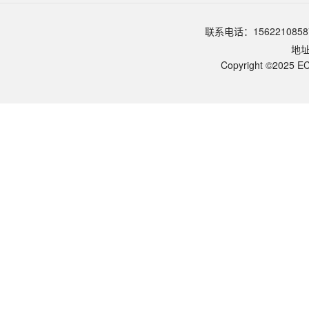
请参照产品说明书中的保存条件。一般生物科研试剂建议在2-8℃或-2
该产品的货期是多久？
联系电话：1562210858
ECOTOP SCIENTIFIC常规库存产品一般1-3个工作日内发货。如
地
如何获取产品的技术支持？
您可以通过电话（15622108587）或在线客服联系我们的技术支持
Copyright ©2025 EC