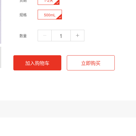
1-2天
货期
500mL
规格
数量
加入购物车
立即购买
01 M，pH值校准至5.6。该缓冲液通过磷酸二氢钾与磷酸氢二钠体