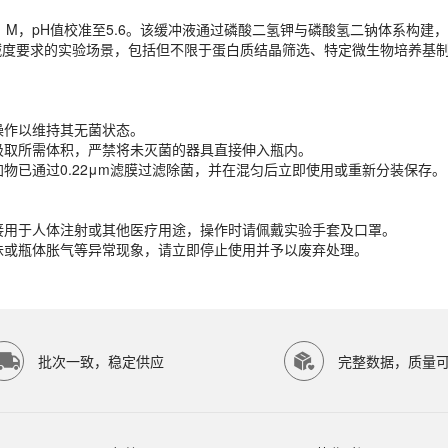
1 M，pH值校准至5.6。该缓冲液通过磷酸二氢钾与磷酸氢二钠体系构
操作以维持其无菌状态。
碱度要求的实验场景，包括但不限于蛋白质结晶筛选、特定微生物培养基
管吸取所需体积，严禁将未灭菌的器具直接伸入瓶内。
。
加物已通过0.22μm滤膜过滤除菌，并在混匀后立即使用或重新分装保存。
操作以维持其无菌状态。
直接用于人体注射或其他医疗用途，操作时请佩戴实验手套及口罩。
管吸取所需体积，严禁将未灭菌的器具直接伸入瓶内。
异味或瓶体胀气等异常现象，请立即停止使用并予以废弃处理。
加物已通过0.22μm滤膜过滤除菌，并在混匀后立即使用或重新分装保存。
直接用于人体注射或其他医疗用途，操作时请佩戴实验手套及口罩。
异味或瓶体胀气等异常现象，请立即停止使用并予以废弃处理。
P SCIENTIFIC等研究领域。ECOTOP SCIENTIFIC（广州
批次一致，稳定供应
完整数据，质量
8℃或-20℃条件下保存，避免反复冻融。具体保存条件请以产品标签为