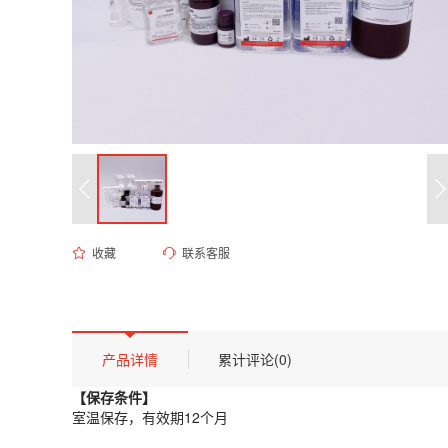
收藏
联系客服
ED-9725 0.01 M PBS缓冲液（无菌, pH 5.6）
货号 (Catalog Number)：
ED-9725
产品描述
【保存条件】
产品详情
累计评论(0)
室温保存，有效期12个月
【保存条件】
【概述】
室温保存，有效期12个月
本品为经高压灭菌处理的磷酸盐缓冲盐溶液，摩尔浓度为0.