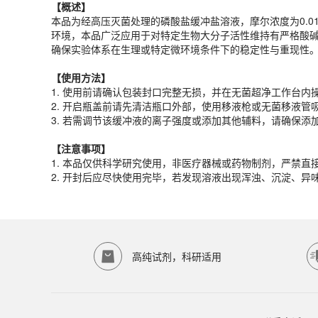
【概述】
【
使用
方法
】
本品为经高压灭菌处理的磷酸盐缓冲盐溶液，摩尔浓度为0.0
1. 使用前请确认包装封口完整无损，并在无菌超净工作台内
环境，本品广泛应用于对特定生物大分子活性维持有严格酸
2. 开启瓶盖前请先清洁瓶口外部，使用移液枪或无菌移液
确保实验体系在生理或特定微环境条件下的稳定性与重现性
3. 若需调节该缓冲液的离子强度或添加其他辅料，请确保添
【
使用
方法
】
【注意事项】
1. 使用前请确认包装封口完整无损，并在无菌超净工作台内
1. 本品仅供科学研究使用，非医疗器械或药物制剂，严禁
2. 开启瓶盖前请先清洁瓶口外部，使用移液枪或无菌移液
2. 开封后应尽快使用完毕，若发现溶液出现浑浊、沉淀、
3. 若需调节该缓冲液的离子强度或添加其他辅料，请确保添
产品规格
【注意事项】
货期
1-2天
1. 本品仅供科学研究使用，非医疗器械或药物制剂，严禁
规格
500mL
2. 开封后应尽快使用完毕，若发现溶液出现浑浊、沉淀、
应用领域
本产品适用于ED-9725、其它缓冲液、生物科研试剂、ECOTO
存储条件
室温保存
高纯试剂，科研适用
品牌：
ECOTOP SCIENTIFIC
常见问题
该产品如何保存？
请参照产品说明书中的保存条件。一般生物科研试剂建议在2-