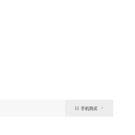
手机购买
系构建，能够提供良好的离子强度及化学稳定性。由于其微酸性的pH环境