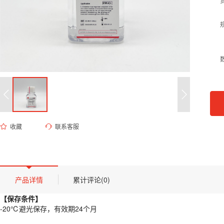
收藏
联系客服
ED-8015 L-谷氨酰胺溶液（200mM,100×,无菌）
货号 (Catalog Number)：
ED-8015
产品描述
【保存条件】
产品详情
累计评论(0)
-20℃避光保存，有效期24个月
【保存条件】
【概述】
-20℃避光保存，有效期24个月
L-
谷氨酰胺是细胞合成核酸和蛋白质必需的氨基酸，也是细胞能量代谢的