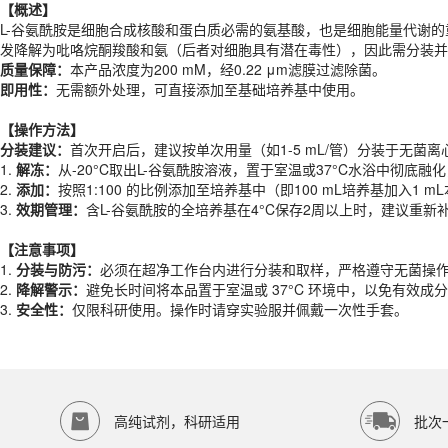
质量保障
：
本产品浓度为200 mM，经0.22 μm滤膜过滤除菌。
【概述】
即用性：
无需额外处理，可直接添加至基础培养基中使用。
L-
谷氨酰胺是细胞合成核酸和蛋白质必需的氨基酸，也是细胞能量代谢的重
发降解为吡咯烷酮羧酸和氨（后者对细胞具有潜在毒性），因此需分装并
【
操作方法
】
质量保障
：
本产品浓度为200 mM，经0.22 μm滤膜过滤除菌。
分装建议：
首次开启后，建议按单次用量（如1-5 mL/管）分装于无菌
即用性：
无需额外处理，可直接添加至基础培养基中使用。
1.
解冻：
从-20°C取出L-谷氨酰胺溶液，置于室温或37°C水浴中彻底融
2.
添加：
按照1:100 的比例添加至培养基中（即100 mL培养基加入
【
操作方法
】
3.
效期管理：
含L-谷氨酰胺的全培养基在4°C保存2周以上时，建议重
分装建议：
首次开启后，建议按单次用量（如1-5 mL/管）分装于无菌
1.
解冻：
从-20°C取出L-谷氨酰胺溶液，置于室温或37°C水浴中彻底融
【注意事项】
2.
添加：
按照1:100 的比例添加至培养基中（即100 mL培养基加入
1.
分装与防污：
必须在超净工作台内进行分装和取样，严格遵守无菌操
3.
效期管理：
含L-谷氨酰胺的全培养基在4°C保存2周以上时，建议重
2.
降解警示：
避免长时间将本品置于室温或 37°C 环境中，以免有效成
3.
安全性：
仅限科研使用。操作时请穿实验服并佩戴一次性手套。
【注意事项】
产品规格
1.
分装与防污：
必须在超净工作台内进行分装和取样，严格遵守无菌操
2.
降解警示：
避免长时间将本品置于室温或 37°C 环境中，以免有效成
货期
现货
3.
安全性：
仅限科研使用。操作时请穿实验服并佩戴一次性手套。
规格
100ml
应用领域
本产品适用于ED-8015、其它缓冲液、生物科研试剂、ECOTOP SCIE
存储条件
-20℃避光保存
高纯试剂，科研适用
批次