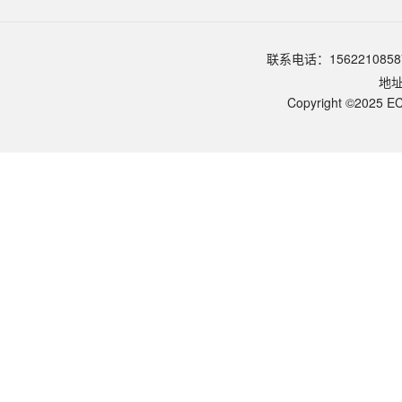
品牌：
ECOTOP SCIENTIFIC
常见问题
该产品如何保存？
联系电话：1562210858
请参照产品说明书中的保存条件。一般生物科研试剂建议在2-8℃或-2
地
该产品的货期是多久？
ECOTOP SCIENTIFIC常规库存产品一般1-3个工作日内发货。如
Copyright ©2025 EC
如何获取产品的技术支持？
您可以通过电话（15622108587）或在线客服联系我们的技术支持