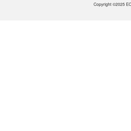
ECOTOP SCIENTIFIC常规库存产品一般1-3个工作日内发货。如
Copyright ©2025 EC
如何获取产品的技术支持？
您可以通过电话（15622108587）或在线客服联系我们的技术支持