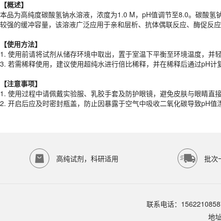
【概述】
【
使用
方法
】
本品为高纯度碳酸氢钠水溶液，浓度为1.0 M，pH值调节至8.0。碳
1.
使用前请将试剂从储存环境中取出，置于室温下平衡至环境温度，并
较强的缓冲容量，该溶液广泛应用于亲和层析、抗体偶联反应、酶促反应
3. 若需稀释使用，建议使用超纯水进行倍比稀释，并在稀释后通过pH
【
使用
方法
】
【注意事项】
1.
使用前请将试剂从储存环境中取出，置于室温下平衡至环境温度，并
1. 使用过程中请佩戴实验服、乳胶手套及防护眼镜，避免皮肤与眼睛直
3. 若需稀释使用，建议使用超纯水进行倍比稀释，并在稀释后通过pH
2. 开启后应及时密封瓶盖，防止因暴露于空气中吸收二氧化碳导致pH
产品规格
【注意事项】
1. 使用过程中请佩戴实验服、乳胶手套及防护眼镜，避免皮肤与眼睛直
货期
1-2天
2. 开启后应及时密封瓶盖，防止因暴露于空气中吸收二氧化碳导致pH
规格
500mL
应用领域
本产品适用于ED-9712、其它缓冲液、生物科研试剂、ECOTOP SCIE
存储条件
室温保存
高纯试剂，科研适用
批次
品牌：
ECOTOP SCIENTIFIC
常见问题
该产品如何保存？
联系电话：1562210858
请参照产品说明书中的保存条件。一般生物科研试剂建议在2-8℃或-2
地
该产品的货期是多久？