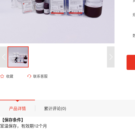
收藏
联系客服
ED-9712 1M碳酸氢钠缓冲液（pH 8.0）
货号 (Catalog Number)：
ED-9712
产品描述
【保存条件】
产品详情
累计评论(0)
室温保存，有效期12个月
【保存条件】
【概述】
室温保存，有效期12个月
本品为高纯度碳酸氢钠水溶液，浓度为1.0 M，pH值调节至8.0。