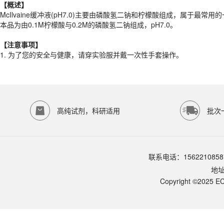
本品为由0.1M柠檬酸与0.2M的磷酸氢二钠组成，pH7.0。
【概述】
McIlvaine缓冲液(pH7.0)主要由磷酸氢二钠和柠檬酸组成，属于最常
【注意事项】
本品为由0.1M柠檬酸与0.2M的磷酸氢二钠组成，pH7.0。
1. 为了您的安全与健康，请穿实验服并戴一次性手套操作。
产品规格
【注意事项】
1. 为了您的安全与健康，请穿实验服并戴一次性手套操作。
货期
1-2天
规格
500ml
应用领域
本产品适用于ED-8451、其它缓冲液、生物科研试剂、ECOTOP SCIE
存储条件
高纯试剂，科研适用
批次
室温保存
品牌：
ECOTOP SCIENTIFIC
常见问题
联系电话：1562210858
该产品如何保存？
地
请参照产品说明书中的保存条件。一般生物科研试剂建议在2-8℃或-2
该产品的货期是多久？
Copyright ©2025 EC
ECOTOP SCIENTIFIC常规库存产品一般1-3个工作日内发货。如
如何获取产品的技术支持？
您可以通过电话（15622108587）或在线客服联系我们的技术支持