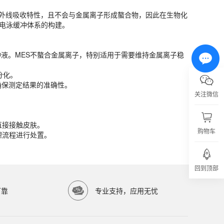
极低的紫外线吸收特性，且不会与金属离子形成螯合物，因此在生物化
冲液。MES不螯合金属离子，特别适用于需要维持金属离子稳定性的纯化
及电泳缓冲体系的构建。
分化。
确保测定结果的准确性。
冲液。MES不螯合金属离子，特别适用于需要维持金属离子稳
分化。
直接接触皮肤。
确保测定结果的准确性。
理流程进行处置。
关注微信
直接接触皮肤。
购物车
理流程进行处置。
亿涛生物科技有限公司）提供高品质生物科研试剂，服务科研院所与生物医药企业。
回到顶部
可靠
专业支持，应用无忧