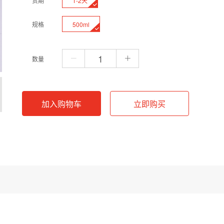
1-2天
货期
500ml
规格
数量
加入购物车
立即购买
H13NO4S。该缓冲液的有效缓冲范围通常在pH 5.5至6.7之间，