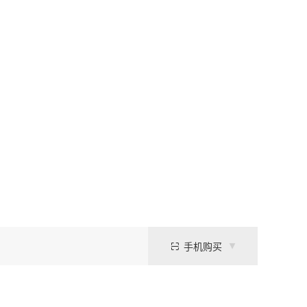
手机购买
具有极低的紫外线吸收特性，且不会与金属离子形成螯合物，因此在生物化学与