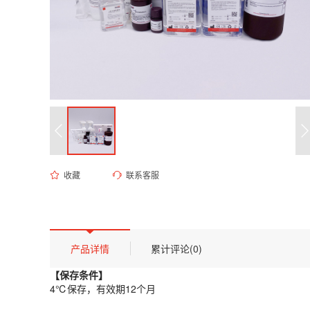
收藏
联系客服
ED-8879 0.2M MES缓冲液（pH 5.7）
货号 (Catalog Number)：
ED-8879
产品描述
【保存条件】
产品详情
累计评论(0)
4℃保存，有效期12个月
【保存条件】
【概述】
4℃保存，有效期12个月
MES缓冲液属于良好的Good's缓冲液系列，分子式为C6