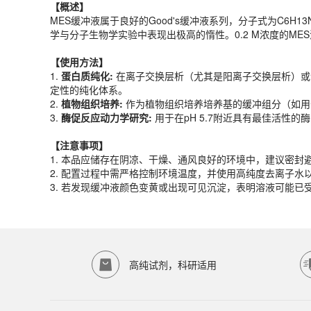
【概述】
【
使用
方法】
MES缓冲液属于良好的Good's缓冲液系列，分子式为C6H
1.
蛋白质纯化:
在离子交换层析（尤其是阳离子交换层析）或
学与分子生物学实验中表现出极高的惰性。0.2 M浓度的M
2.
植物组织培养:
作为植物组织培养培养基的缓冲组分（如用于
3.
酶促反应动力学研究:
用于在pH 5.7附近具有最佳活性
【
使用
方法】
1.
蛋白质纯化:
在离子交换层析（尤其是阳离子交换层析）或金
【注意事项】
定性的纯化体系。
1. 本品应储存在阴凉、干燥、通风良好的环境中，建议密
2.
植物组织培养:
作为植物组织培养培养基的缓冲组分（如用于
2. 配置过程中需严格控制环境温度，并使用高纯度去离子
3.
酶促反应动力学研究:
用于在pH 5.7附近具有最佳活性
3. 若发现缓冲液颜色变黄或出现可见沉淀，表明溶液可能
产品规格
【注意事项】
1. 本品应储存在阴凉、干燥、通风良好的环境中，建议密
货期
1-2天
2. 配置过程中需严格控制环境温度，并使用高纯度去离子
规格
500ml
3. 若发现缓冲液颜色变黄或出现可见沉淀，表明溶液可能
应用领域
本产品适用于ED-8879、其它缓冲液、生物科研试剂、ECOTO
存储条件
4℃保存
高纯试剂，科研适用
品牌：
ECOTOP SCIENTIFIC
常见问题
该产品如何保存？