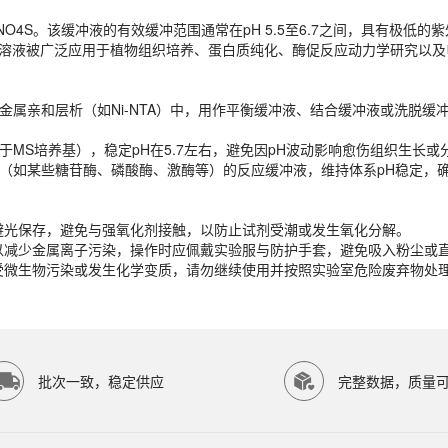
13NO4S。该缓冲液的有效缓冲范围通常在pH 5.5至6.7之间，具有
金属亲和层析（如Ni-NTA）中，用作平衡缓冲液、结合缓冲液或洗脱缓
ES溶液被广泛应用于植物组织培养、蛋白质纯化、酶促反应动力学研究以
MS培养基），稳定pH在5.7左右，避免因pH波动影响愈伤组织生长或
的酶（如某些糖苷酶、磷酸酶、激酶等）的反应缓冲液，维持体系pH稳定，
属亲和层析（如Ni-NTA）中，用作平衡缓冲液、结合缓冲液或洗脱缓
封避光保存，避免与强氧化剂接触，以防止试剂受潮或发生氧化分解。
MS培养基），稳定pH在5.7左右，避免因pH波动影响愈伤组织生长或
水以减少金属离子污染，操作时应佩戴实验服与防护手套，避免吸入粉尘或
的酶（如某些糖苷酶、磷酸酶、激酶等）的反应缓冲液，维持体系pH稳定，
已受微生物污染或发生化学变质，请勿继续使用并按照实验室危险废弃物处
封避光保存，避免与强氧化剂接触，以防止试剂受潮或发生氧化分解。
水以减少金属离子污染，操作时应佩戴实验服与防护手套，避免吸入粉尘或
已受微生物污染或发生化学变质，请勿继续使用并按照实验室危险废弃物处
P SCIENTIFIC等研究领域。ECOTOP SCIENTIFIC（广州
批次一致，稳定供应
完整数据，质量