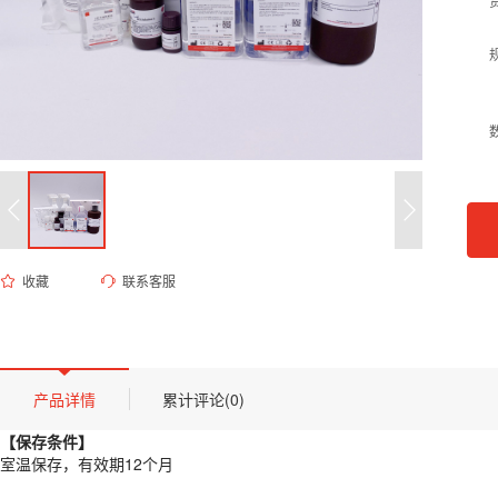
收藏
联系客服
ED-8847 0.1M乙酸-乙酸钠缓冲液（pH 4.5）
货号 (Catalog Number)：
ED-8847
产品描述
【保存条件】
产品详情
累计评论(0)
室温保存，有效期12个月
【保存条件】
【概述】
室温保存，有效期12个月
本品为生化实验中常用的酸性缓冲体系，由乙酸与乙酸钠按照特定比例配制