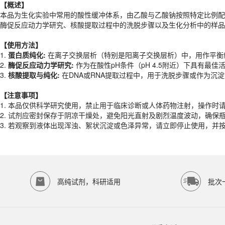
【概述】
【
使用
方法】
本品为生化实验中常用的酸性缓冲体系，由乙酸与乙酸钠按照特定比例配制
1.
蛋白质纯化:
在离子交换层析（特别是阳离子交换层析）中，用作平衡缓冲
酶促反应动力学研究、核酸提取过程中的洗脱步骤以及生化分析中的样品
2.
酶促反应动力学研究:
作为在酸性pH条件（pH 4.5附近）下具有
3.
核酸提取与纯化:
在DNA或RNA提取过程中，用于洗脱步骤或作为沉
【
使用
方法】
1.
蛋白质纯化:
在离子交换层析（特别是阳离子交换层析）中，用作平衡缓冲
【注意事项】
2.
酶促反应动力学研究:
作为在酸性pH条件（pH 4.5附近）下具有
1. 本品仅供科学研究使用，禁止用于临床诊断或人体药物注射，操作时
3.
核酸提取与纯化:
在DNA或RNA提取过程中，用于洗脱步骤或作为沉
2. 试剂应密封保存于阴凉干燥处，避免阳光直射及剧烈温度波动，确保
3. 若观察到液体出现浑浊、絮状沉淀或色泽异常，请立即停止使用，并
【注意事项】
产品规格
1. 本品仅供科学研究使用，禁止用于临床诊断或人体药物注射，操作时
2. 试剂应密封保存于阴凉干燥处，避免阳光直射及剧烈温度波动，确保
货期
1-2天
3. 若观察到液体出现浑浊、絮状沉淀或色泽异常，请立即停止使用，并
规格
500ml
应用领域
本产品适用于ED-8847、其它缓冲液、生物科研试剂、ECOTOP SCIE
存储条件
室温保存
高纯试剂，科研适用
批次
品牌：
ECOTOP SCIENTIFIC
常见问题
该产品如何保存？