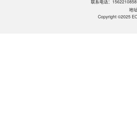
联系电话：1562210858
请参照产品说明书中的保存条件。一般生物科研试剂建议在2-8℃或-2
地
该产品的货期是多久？
ECOTOP SCIENTIFIC常规库存产品一般1-3个工作日内发货。如
Copyright ©2025 EC
如何获取产品的技术支持？
您可以通过电话（15622108587）或在线客服联系我们的技术支持