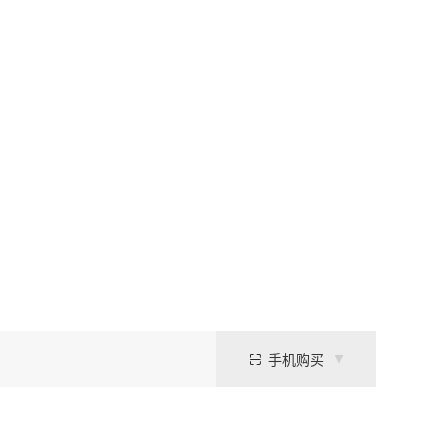
手机购买
酸碱度的精确控制，在pH 6.2条件下表现出优异的离子强度稳定性与