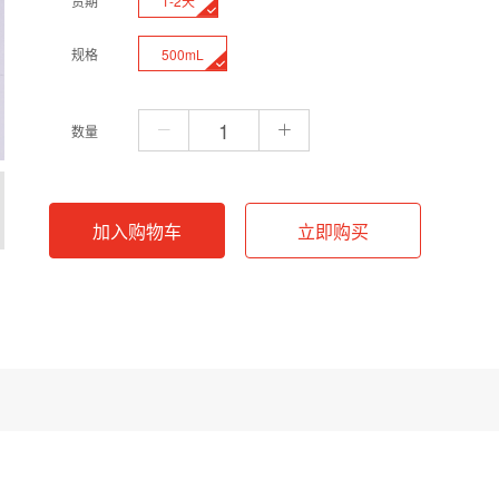
1-2天
货期
500mL
规格
数量
加入购物车
立即购买
覆盖酸性区间。甘氨酸作为两性分子，通过与盐酸的解离平衡实现对溶液