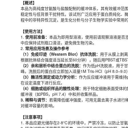
【概述】
【
使用
方法
】
本品为高纯度甘氨酸与盐酸配制的缓冲体系，其有效缓冲范围
1.
使用前准备
：
本品为即用型溶液，使用前请观察溶液是否澄
稳定性与低背景干扰特性。该试剂广泛应用于蛋白质纯化、
2.
常用应用场景及操作参考
程中的非特异性沉淀，是生化分析与分子生物学实验中常用
（1）免疫印迹（Western Blot）抗体洗脱
：
用于从膜上剥离
（2）亲和层析中结合蛋白的洗脱
：
作为低pH洗脱液，用于甘
【
使用
方法
】
（3）酶活性测定或动力学分析
：
作为反应缓冲液用于需维持
1.
使用前准备
：
本品为即用型溶液，使用前请观察溶液是否澄
（4）细胞或组织样品的酸性处理
：
用于特定细胞表面受体的酸
中应保持试剂瓶口清洁，避免微生物污染。
3. 稀释与调节
：
若需降低缓冲强度，可用无菌去离子水进行稀释
2.
常用应用场景及操作参考
（1）免疫印迹（Western Blot）抗体洗脱
：
用于从膜上剥离一
【注意事项】
根据抗体结合强度适当延长至60分钟），随后用PBST或TB
1. 本品应避光储存在2-8℃的环境中，严禁冷冻，以防止甘
（2）亲和层析中结合蛋白的洗脱
：
作为低pH洗脱液，用于
2. 操作过程中请佩戴乳胶手套、护目镜及实验室防护服，避
峰。洗脱后的蛋白应立即加入适量1M Tris-HCl（pH 8.
3. 试剂瓶口务必密封严实，防止空气中的二氧化碳溶解导致 
（3）酶活性测定或动力学分析
：
作为反应缓冲液用于需维持
产品规格
在设定温度下进行反应。
（4）细胞或组织样品的酸性处理
：
用于特定细胞表面受体的
货期
1-2天
缓冲液（如PBS，pH 7.4）中和并收集样品。
规格
500mL
3. 稀释与调节
：
若需降低缓冲强度，可用无菌去离子水进行稀释
应用领域
对缓冲容量的影响。
本产品适用于ED-9692、其它缓冲液、生物科研试剂、ECOTO
【注意事项】
存储条件
1. 本品应避光储存在2-8℃的环境中，严禁冷冻，以防止甘
4℃保存