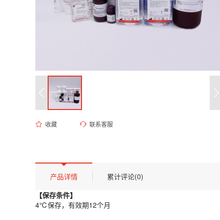
收藏
联系客服
ED-9692 0.1M甘氨酸-HCl缓冲液（pH 6.2）
货号 (Catalog Number)：
ED-9692
产品描述
【保存条件】
产品详情
累计评论(0)
4℃保存，有效期12个月
【保存条件】
【概述】
4℃保存，有效期12个月
本品为高纯度甘氨酸与盐酸配制的缓冲体系，其有效缓冲范围