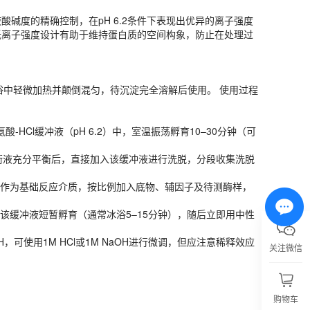
碱度的精确控制，在pH 6.2条件下表现出优异的离子强度
浴中轻微加热并颠倒混匀，待沉淀完全溶解后使用。 使用过程中应保持试
低离子强度设计有助于维持蛋白质的空间构象，防止在处理过
-HCl缓冲液（pH 6.2）中，室温振荡孵育10–30分钟（可根据抗体
分平衡后，直接加入该缓冲液进行洗脱，分段收集洗脱峰。洗脱后的蛋白应立即加
冲液作为基础反应介质，按比例加入底物、辅因子及待测酶样，在设定温度
浴中轻微加热并颠倒混匀，待沉淀完全溶解后使用。 使用过程
冲液短暂孵育（通常冰浴5–15分钟），随后立即用中性缓冲液（如PBS
可使用1M HCl或1M NaOH进行微调，但应注意稀释效应对缓冲容量
HCl缓冲液（pH 6.2）中，室温振荡孵育10–30分钟（可
衡液充分平衡后，直接加入该缓冲液进行洗脱，分段收集洗脱
现浑浊请立即弃用。
冲液作为基础反应介质，按比例加入底物、辅因子及待测酶样，
该缓冲液短暂孵育（通常冰浴5–15分钟），随后立即用中性
使用1M HCl或1M NaOH进行微调，但应注意稀释效应
关注微信
亿涛生物科技有限公司）提供高品质生物科研试剂，服务科研院所与生物医药企业。
购物车