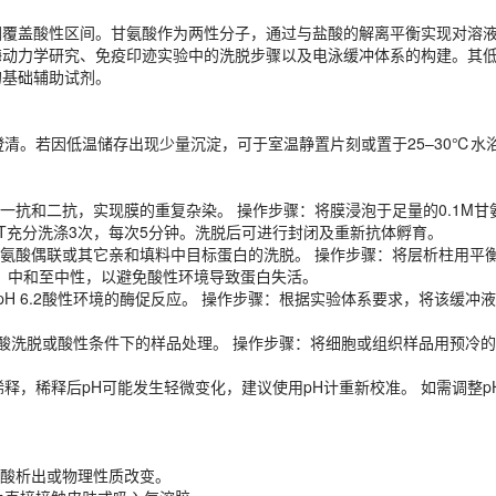
覆盖酸性区间。甘氨酸作为两性分子，通过与盐酸的解离平衡实现对溶液酸
清。若因低温储存出现少量沉淀，可于室温静置片刻或置于25–30℃水
酶动力学研究、免疫印迹实验中的洗脱步骤以及电泳缓冲体系的构建。其
的基础辅助试剂。
一抗和二抗，实现膜的重复杂染。 操作步骤：将膜浸泡于足量的0.1M甘氨酸
氨酸偶联或其它亲和填料中目标蛋白的洗脱。 操作步骤：将层析柱用平衡液充
pH 6.2酸性环境的酶促反应。 操作步骤：根据实验体系要求，将该缓
清。若因低温储存出现少量沉淀，可于室温静置片刻或置于25–30℃水
洗脱或酸性条件下的样品处理。 操作步骤：将细胞或组织样品用预冷的该缓
，稀释后pH可能发生轻微变化，建议使用pH计重新校准。 如需调整pH，
抗和二抗，实现膜的重复杂染。 操作步骤：将膜浸泡于足量的0.1M甘氨酸-
ST充分洗涤3次，每次5分钟。洗脱后可进行封闭及重新抗体孵育。
氨酸析出或物理性质改变。
甘氨酸偶联或其它亲和填料中目标蛋白的洗脱。 操作步骤：将层析柱用平
免直接接触皮肤或吸入气溶胶。
0–9.0）中和至中性，以避免酸性环境导致蛋白失活。
pH 值发生偏移，开启后建议在 1 个月内使用完毕，如发现溶液变色或出
pH 6.2酸性环境的酶促反应。 操作步骤：根据实验体系要求，将该缓
酸洗脱或酸性条件下的样品处理。 操作步骤：将细胞或组织样品用预冷的
，稀释后pH可能发生轻微变化，建议使用pH计重新校准。 如需调整pH，可
P SCIENTIFIC等研究领域。ECOTOP SCIENTIFIC（广州
氨酸析出或物理性质改变。