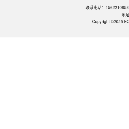
请参照产品说明书中的保存条件。一般生物科研试剂建议在2-8℃或-2
联系电话：1562210858
该产品的货期是多久？
地
ECOTOP SCIENTIFIC常规库存产品一般1-3个工作日内发货。如
如何获取产品的技术支持？
Copyright ©2025 EC
您可以通过电话（15622108587）或在线客服联系我们的技术支持