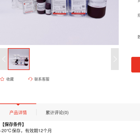
收藏
联系客服
ED-9686 3.7% PFA 溶液（PBS 配制, pH 7.2-7.4）
货号 (Catalog Number)：
ED-9686
产品描述
【保存条件】
产品详情
累计评论(0)
-20℃保存，有效期12个月
【保存条件】
【概述】
-20℃保存，有效期12个月
本产品为预混合的3.7%多聚甲醛固定液，采用优质磷酸盐缓冲液作为基