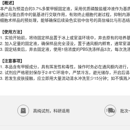
【概述】
【
使用
方法
】
本产品为预混合的3.7%多聚甲醛固定液，采用优质磷酸盐缓冲液作为基质
1. 实验开始前，将待固定样品置于冰上或室温环境中，弃去原有的培养
通过与蛋白质中的氨基进行交联作用，有效终止细胞代谢过程，抑制内源
2. 加入足量的固定液，确保样品完全浸没，置于通风橱内孵育，通常室温
细胞术样品的预处理，能够确保后续染色实验中信号的高信噪比与形态结
3. 固定结束后，弃去固定液，使用1倍浓度的PBS洗涤样品3次，每次
【
使用
方法
】
【注意事项】
1. 实验开始前，将待固定样品置于冰上或室温环境中，弃去原有的培养
1. 本品含有甲醛成分，具有挥发性和毒性，操作时务必在通风橱内进行
2. 加入足量的固定液，确保样品完全浸没，置于通风橱内孵育，通常室温
2. 试剂应严格密封保存于2-8℃环境中，严禁冷冻，避光储存，开启后
3. 固定结束后，弃去固定液，使用1倍浓度的PBS洗涤样品3次，每次
3. 若发生皮肤接触，应立即用大量流动清水冲洗至少15分钟；如不慎
产品规格
【注意事项】
1. 本品含有甲醛成分，具有挥发性和毒性，操作时务必在通风橱内进
货期
1-2天
2. 试剂应严格密封保存于2-8℃环境中，严禁冷冻，避光储存，开启后
规格
500mL
3. 若发生皮肤接触，应立即用大量流动清水冲洗至少15分钟；如不慎
应用领域
本产品适用于ED-9686、其它缓冲液、生物科研试剂、ECOTOP SCIE
存储条件
-20℃保存
高纯试剂，科研适用
批次
品牌：
ECOTOP SCIENTIFIC
常见问题
该产品如何保存？