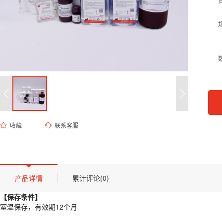
收藏
联系客服
ED-8831 55mM乙酸钠溶液（pH 5.0）
货号 (Catalog Number)：
ED-8831
产品描述
【保存条件】
产品详情
累计评论(0)
室温保存，有效期12个月
【保存条件】
【概述】
室温保存，有效期12个月
本品为高纯度分析级乙酸钠缓冲溶液，浓度配制为55 mM，通过冰乙