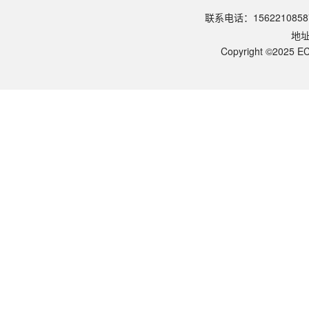
请参照产品说明书中的保存条件。一般生物科研试剂建议在2-8℃或-2
联系电话：1562210858
该产品的货期是多久？
地
ECOTOP SCIENTIFIC常规库存产品一般1-3个工作日内发货。如
如何获取产品的技术支持？
Copyright ©2025 EC
您可以通过电话（15622108587）或在线客服联系我们的技术支持