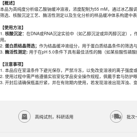
【概述】
【
使用
方法】
本品为高纯度分析级乙酸钠缓冲溶液，浓度配制为55 mM，通过冰乙酸
1.
核酸沉淀：
在DNA或RNA沉淀实验中（如乙醇沉淀或异丙醇沉淀），
筛选、核酸沉淀工艺、酶活性测定以及生化分析的样品缓冲体系构建中表
2.
蛋白质结晶筛选；
作为结晶缓冲液组分，用于蛋白质结晶条件的筛选与
3.
酶活性测定:
用于在pH 5.0条件下具有最佳活性的酶（如某些酸性磷
【
使用
方法】
1.
核酸沉淀：
在DNA或RNA沉淀实验中（如乙醇沉淀或异丙醇沉淀），
【注意事项】
用。
1. 本品应在室温条件下避光保存，严禁冷冻，以免改变溶液的离子强度
2.
蛋白质结晶筛选；
作为结晶缓冲液组分，用于蛋白质结晶条件的筛选与
2. 使用过程中需严格遵循实验室化学品安全操作规程，佩戴手套与防护
3.
酶活性测定:
用于在pH 5.0条件下具有最佳活性的酶（如某些酸性磷
3. 开封后请确保瓶盖拧紧，并在有效期内使用，若发现溶液出现浑浊、
产品规格
【注意事项】
1. 本品应在室温条件下避光保存，严禁冷冻，以免改变溶液的离子强度
货期
1-2天
2. 使用过程中需严格遵循实验室化学品安全操作规程，佩戴手套与防护
规格
500ml
3. 开封后请确保瓶盖拧紧，并在有效期内使用，若发现溶液出现浑浊、
应用领域
本产品适用于ED-8831、其它缓冲液、生物科研试剂、ECOTOP SCIE
存储条件
室温保存
高纯试剂，科研适用
批次
品牌：
ECOTOP SCIENTIFIC
常见问题
该产品如何保存？