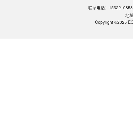
请参照产品说明书中的保存条件。一般生物科研试剂建议在2-8℃或-2
联系电话：1562210858
该产品的货期是多久？
地
ECOTOP SCIENTIFIC常规库存产品一般1-3个工作日内发货。如
如何获取产品的技术支持？
Copyright ©2025 EC
您可以通过电话（15622108587）或在线客服联系我们的技术支持