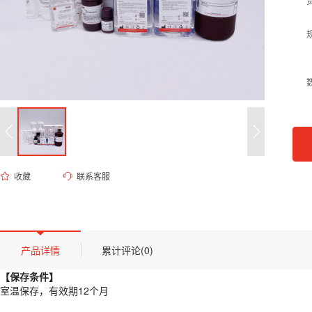
收藏
联系客服
ED-8817 0.1M NaCl（含0.01M磷酸盐, pH 6.0）
货号 (Catalog Number)：
ED-8817
产品描述
【保存条件】
产品详情
累计评论(0)
室温保存，有效期12个月
【保存条件】
【概述】
室温保存，有效期12个月
本产品为经过精密配制的生理级缓冲液，由高纯度氯化钠与磷酸盐缓冲体