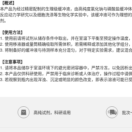
【概述】
【
使用
方法】
本产品为经过精密配制的生理级缓冲液，由高纯度氯化钠与磷酸盐缓冲体
1. 使用前请将试剂从储存条件中取出，并在室温下平衡至预定操作温度
反应动力学研究以及细胞洗涤等生物化学实验中，该缓冲液可作为理想的介
2. 使用移液器或量筒精确吸取所需体积，若需稀释或添加其他化学组分
剂。
3. 将制备好的缓冲液与待测样本充分混匀，对于特定实验需求，建议混合后
【
使用
方法】
【
注意事项】
1. 使用前请将试剂从储存条件中取出，并在室温下平衡至预定操作温度
1. 请将本品储存于室温环境下的避光密闭容器中，严禁冷冻，以免因析
2. 使用移液器或量筒精确吸取所需体积，若需稀释或添加其他化学组
2. 本产品仅供科研使用，严禁用于临床诊断或人体治疗，操作过程中请
3. 将制备好的缓冲液与待测样本充分混匀，对于特定实验需求，建议混合
3. 若观察到瓶内出现浑浊、沉淀或明显的颜色改变，即表示溶液可能
产品规格
【
注意事项】
1. 请将本品储存于室温环境下的避光密闭容器中，严禁冷冻，以免因析
货期
1-2天
2. 本产品仅供科研使用，严禁用于临床诊断或人体治疗，操作过程中请
规格
500ml
3. 若观察到瓶内出现浑浊、沉淀或明显的颜色改变，即表示溶液可能
应用领域
本产品适用于ED-8817、其它缓冲液、生物科研试剂、ECOTOP SCIE
存储条件
室温保存
高纯试剂，科研适用
批次
品牌：
ECOTOP SCIENTIFIC
常见问题
该产品如何保存？