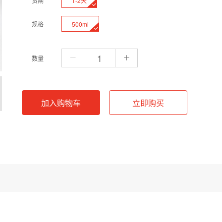
1-2天
货期
500ml
规格
数量
加入购物车
立即购买
pH洗脱缓冲液。