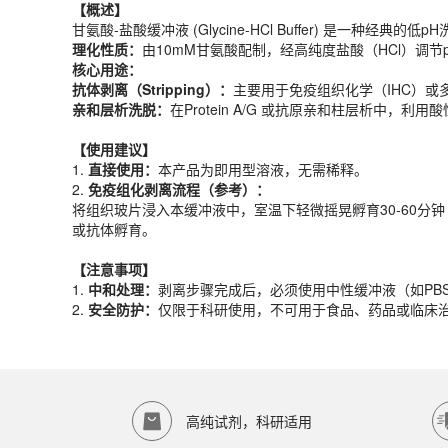
理化性质：
由10mM甘氨酸配制，经高纯度盐酸（HCl）调节p
【概述】
核心用途：
甘氨酸-盐酸缓冲液 (Glycine-HCl Buffer) 是一种经典的低
抗体剥离（Stripping）：
主要用于免疫组织化学（IHC）
理化性质：
由10mM甘氨酸配制，经高纯度盐酸（HCl）调节p
亲和层析洗脱：
在Protein A/G 或抗原亲和柱层析中，
核心用途：
抗体剥离（Stripping）：
主要用于免疫组织化学（IHC）
【使用建议】
亲和层析洗脱：
在Protein A/G 或抗原亲和柱层析中，
1.
直接使用：
本产品为即用型溶液，无需稀释。
2.
免疫组化剥离流程（参考）：
【使用建议】
将组织玻片浸入本缓冲液中，室温下轻微摇晃孵育30-60分钟
1.
直接使用：
本产品为即用型溶液，无需稀释。
2.
免疫组化剥离流程（参考）：
【注意事项】
将组织玻片浸入本缓冲液中，室温下轻微摇晃孵育30-60分钟
1.
中和处理：
剥离步骤完成后，必须使用中性缓冲液（如PB
或抗体孵育。
2.
安全防护：
仅限于科研使用，不可用于食品、药品或临床
产品规格
【注意事项】
1.
中和处理：
剥离步骤完成后，必须使用中性缓冲液（如PB
货期
1-2天
2.
安全防护：
仅限于科研使用，不可用于食品、药品或临床
规格
500ml
应用领域
本产品适用于ED-8038、其它缓冲液、生物科研试剂、ECOTO
存储条件
室温保存
高纯试剂，科研适用