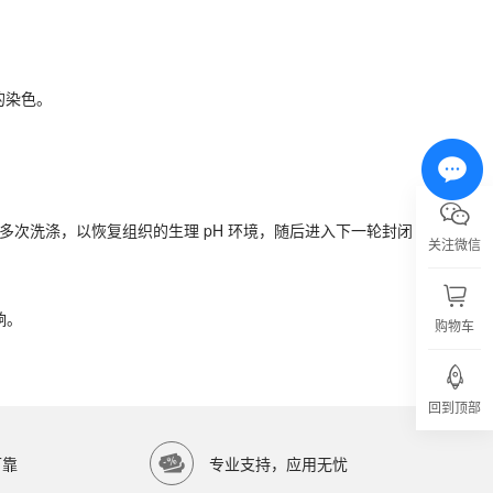
的染色。
的染色。
液多次洗涤，以恢复组织的生理 pH 环境，随后进入下一轮封闭或抗体孵育
液多次洗涤，以恢复组织的生理 pH 环境，随后进入下一轮封闭
关注微信
响。
响。
购物车
亿涛生物科技有限公司）提供高品质生物科研试剂，服务科研院所与生物医药企业。
回到顶部
可靠
专业支持，应用无忧