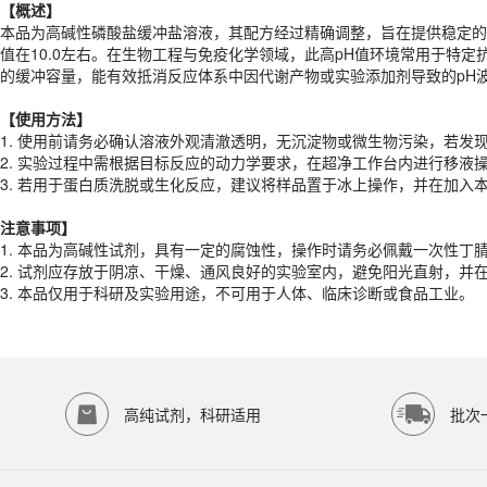
【概述】
【
使用
方法】
本品为高碱性磷酸盐缓冲盐溶液，其配方经过精确调整，旨在提供稳定的
1. 使用前请务必确认溶液外观清澈透明，无沉淀物或微生物污染，若发
值在10.0左右。在生物工程与免疫化学领域，此高pH值环境常用于特
2. 实验过程中需根据目标反应的动力学要求，在超净工作台内进行移液操
的缓冲容量，能有效抵消反应体系中因代谢产物或实验添加剂导致的pH
3. 若用于蛋白质洗脱或生化反应，建议将样品置于冰上操作，并在加入
【
使用
方法】
注意事项】
1. 使用前请务必确认溶液外观清澈透明，无沉淀物或微生物污染，若发
1. 本品为高碱性试剂，具有一定的腐蚀性，操作时请务必佩戴一次性丁
2. 实验过程中需根据目标反应的动力学要求，在超净工作台内进行移液操
2. 试剂应存放于阴凉、干燥、通风良好的实验室内，避免阳光直射，并
3. 若用于蛋白质洗脱或生化反应，建议将样品置于冰上操作，并在加入
3. 本品仅用于科研及实验用途，不可用于人体、临床诊断或食品工业。
产品规格
注意事项】
1. 本品为高碱性试剂，具有一定的腐蚀性，操作时请务必佩戴一次性丁
货期
1-2天
2. 试剂应存放于阴凉、干燥、通风良好的实验室内，避免阳光直射，并
规格
500ml
3. 本品仅用于科研及实验用途，不可用于人体、临床诊断或食品工业。
应用领域
本产品适用于ED-8717、其它缓冲液、生物科研试剂、ECOTOP SCIE
存储条件
室温保存
高纯试剂，科研适用
批次
品牌：
ECOTOP SCIENTIFIC
常见问题
该产品如何保存？