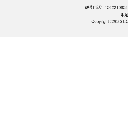
请参照产品说明书中的保存条件。一般生物科研试剂建议在2-8℃或-2
联系电话：1562210858
该产品的货期是多久？
地
ECOTOP SCIENTIFIC常规库存产品一般1-3个工作日内发货。如
如何获取产品的技术支持？
Copyright ©2025 EC
您可以通过电话（15622108587）或在线客服联系我们的技术支持