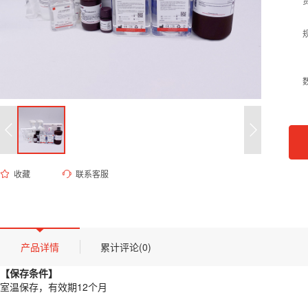
收藏
联系客服
ED-8717 1×PBS缓冲液（pH 10.0）
货号 (Catalog Number)：
ED-8717
产品描述
【保存条件】
产品详情
累计评论(0)
室温保存，有效期12个月
【保存条件】
【概述】
室温保存，有效期12个月
本品为高碱性磷酸盐缓冲盐溶液，其配方经过精确调整，旨在提供稳定的