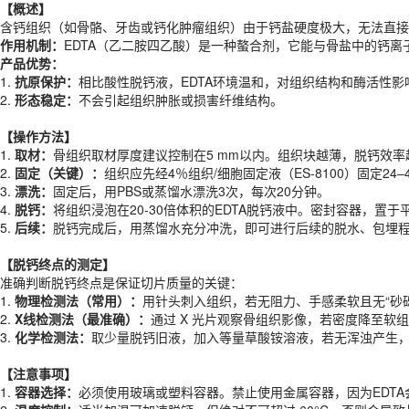
作用机制：
EDTA（乙二胺四乙酸）是一种螯合剂，它能与骨盐中的钙
【概述】
产品优势：
含钙组织（如骨骼、牙齿或钙化肿瘤组织）由于钙盐硬度极大，无法直接
1.
抗原保护：
相比酸性脱钙液，EDTA环境温和，对组织结构和酶活性影响极小
作用机制：
EDTA（乙二胺四乙酸）是一种螯合剂，它能与骨盐中的钙
2.
形态稳定：
不会引起组织肿胀或损害纤维结构。
产品优势：
1.
抗原保护：
相比酸性脱钙液，EDTA环境温和，对组织结构和酶活性影响极小
【
操作方法
】
2.
形态稳定：
不会引起组织肿胀或损害纤维结构。
1.
取材：
骨组织取材厚度建议控制在5 mm以内。组织块越薄，脱钙效率
2.
固定（关键）：
组织应先经4％组织/细胞固定液（ES-8100）固定24–
【
操作方法
】
3.
漂洗：
固定后，用PBS或蒸馏水漂洗3次，每次20分钟。
1.
取材：
骨组织取材厚度建议控制在5 mm以内。组织块越薄，脱钙效率
4.
脱钙：
将组织浸泡在20-30倍体积的EDTA脱钙液中。密封容器，置
2.
固定（关键）：
组织应先经4％组织/细胞固定液（ES-8100）固定24–
5.
后续：
脱钙完成后，用蒸馏水充分冲洗，即可进行后续的脱水、包埋
3.
漂洗：
固定后，用PBS或蒸馏水漂洗3次，每次20分钟。
4.
脱钙：
将组织浸泡在20-30倍体积的EDTA脱钙液中。密封容器，置
【脱钙终点的测定】
5.
后续：
脱钙完成后，用蒸馏水充分冲洗，即可进行后续的脱水、包埋
准确判断脱钙终点是保证切片质量的关键：
1.
物理检测法（常用）：
用针头刺入组织，若无阻力、手感柔软且无“砂
【脱钙终点的测定】
2.
X线检测法（最准确）：
通过 X 光片观察骨组织影像，若密度降至软
准确判断脱钙终点是保证切片质量的关键：
3.
化学检测法：
取少量脱钙旧液，加入等量草酸铵溶液，若无浑浊产生
1.
物理检测法（常用）：
用针头刺入组织，若无阻力、手感柔软且无“砂
2.
X线检测法（最准确）：
通过 X 光片观察骨组织影像，若密度降至软
【注意事项】
3.
化学检测法：
取少量脱钙旧液，加入等量草酸铵溶液，若无浑浊产生
1.
容器选择：
必须使用玻璃或塑料容器。禁止使用金属容器，因为EDT
2.
温度控制：
适当加温可加速脱钙，但绝对不可超过 60°C，否则会导
【注意事项】
3.
彻底冲洗：
脱钙结束后必须用蒸馏水充分冲洗，残留的 EDTA 可能会干扰
1.
容器选择：
必须使用玻璃或塑料容器。禁止使用金属容器，因为EDT
4.
时间控制：
脱钙不足会导致切片崩刀、碎裂；脱钙过度（极长期浸泡