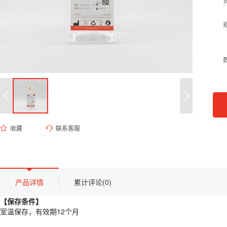
收藏
联系客服
ED-8692 EDTA脱钙液（14%，pH 7.2）
货号 (Catalog Number)：
ED-8692
产品描述
【保存条件】
产品详情
累计评论(0)
室温保存，有效期12个月
【保存条件】
【概述】
室温保存，有效期12个月
含钙组织（如骨骼、牙齿或钙化肿瘤组织）由于钙盐硬度极大，无法直接