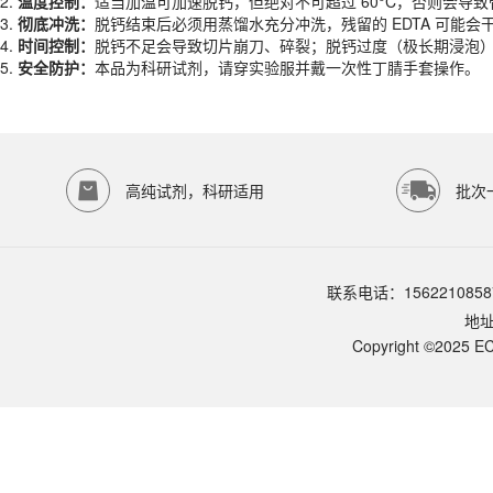
2.
温度控制：
适当加温可加速脱钙，但绝对不可超过 60°C，否则会导
5.
安全防护：
本品为科研试剂，请穿实验服并戴一次性丁腈手套操作。
3.
彻底冲洗：
脱钙结束后必须用蒸馏水充分冲洗，残留的 EDTA 可能会干扰
产品规格
4.
时间控制：
脱钙不足会导致切片崩刀、碎裂；脱钙过度（极长期浸泡
5.
安全防护：
本品为科研试剂，请穿实验服并戴一次性丁腈手套操作。
货期
1-2天
规格
500ml
应用领域
本产品适用于ED-8692、其它缓冲液、生物科研试剂、ECOTOP SCIE
存储条件
高纯试剂，科研适用
批次
室温保存
品牌：
ECOTOP SCIENTIFIC
常见问题
联系电话：1562210858
该产品如何保存？
地
请参照产品说明书中的保存条件。一般生物科研试剂建议在2-8℃或-2
该产品的货期是多久？
Copyright ©2025 EC
ECOTOP SCIENTIFIC常规库存产品一般1-3个工作日内发货。如
如何获取产品的技术支持？
您可以通过电话（15622108587）或在线客服联系我们的技术支持