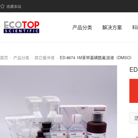
收藏本站
产品分类
解决方案
科
首页
产品分类
其它缓冲液
ED-8674 1M苯甲基磺酰氟溶液（DMSO）
E