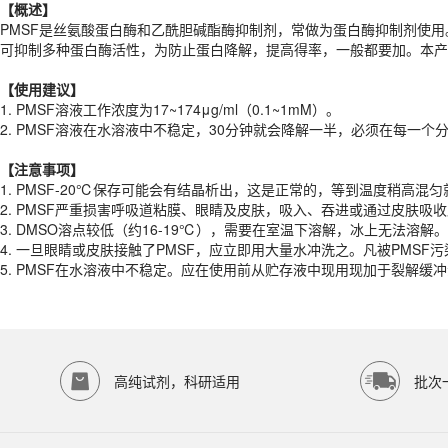
【概述】
【
使用建议
】
PMSF是丝氨酸蛋白酶和乙酰胆碱酯酶抑制剂，常做为蛋白酶抑制剂使用
1.
PMSF溶液工作浓度为17~174μg/ml（0.1~1mM）。
可抑制多种蛋白酶活性，为防止蛋白降解，提高得率，一般都要加。本产品
2.
PMSF溶液在水溶液中不稳定，30分钟就会降解一半，必须在每一个分
【
使用建议
】
【注意事项】
1.
PMSF溶液工作浓度为17~174μg/ml（0.1~1mM）。
1.
PMSF-20℃保存可能会有结晶析出，这是正常的，等到温度稍高混匀
2.
PMSF溶液在水溶液中不稳定，30分钟就会降解一半，必须在每一个
2.
PMSF严重损害呼吸道粘膜、眼睛及皮肤，吸入、吞进或通过皮肤吸
3.
DMSO溶点较低（约16-19℃），需要在室温下溶解，冰上无法溶解。
【注意事项】
4.
一旦眼睛或皮肤接触了PMSF，应立即用大量水冲洗之。凡被PMSF
1.
PMSF-20℃保存可能会有结晶析出，这是正常的，等到温度稍高混匀
5.
PMSF在水溶液中不稳定。应在使用前从贮存液中现用现加于裂解缓冲
2.
PMSF严重损害呼吸道粘膜、眼睛及皮肤，吸入、吞进或通过皮肤吸
产品规格
3.
DMSO溶点较低（约16-19℃），需要在室温下溶解，冰上无法溶解。
4.
一旦眼睛或皮肤接触了PMSF，应立即用大量水冲洗之。凡被PMSF
货期
1-2天
5.
PMSF在水溶液中不稳定。应在使用前从贮存液中现用现加于裂解缓
规格
10ml
应用领域
本产品适用于ED-8674、其它缓冲液、生物科研试剂、ECOTOP SCIE
存储条件
-20℃避光密封存储
高纯试剂，科研适用
批次
品牌：
ECOTOP SCIENTIFIC
常见问题