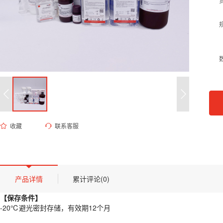
收藏
联系客服
ED-8674 1M苯甲基磺酰氟溶液（DMSO）
货号 (Catalog Number)：
ED-8674
产品描述
【保存条件】
产品详情
累计评论(0)
-20℃避光密封存储，有效期12个月
【保存条件】
【概述】
-20℃避光密封存储，有效期12个月
PMSF是丝氨酸蛋白酶和乙酰胆碱酯酶抑制剂，常做为蛋白酶抑制剂使用