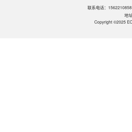
该产品如何保存？
联系电话：1562210858
请参照产品说明书中的保存条件。一般生物科研试剂建议在2-8℃或-2
地
该产品的货期是多久？
ECOTOP SCIENTIFIC常规库存产品一般1-3个工作日内发货。如
Copyright ©2025 EC
如何获取产品的技术支持？
您可以通过电话（15622108587）或在线客服联系我们的技术支持