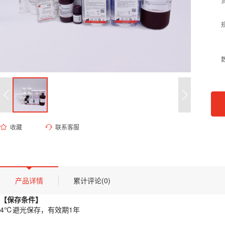
收藏
联系客服
ED-8669 1M HEPES-KOH缓冲液，pH 7.5（无菌）
货号 (Catalog Number)：
ED-8669
产品描述
【保存条件】
产品详情
累计评论(0)
4℃避光保存，有效期1年
【保存条件】
【概述】
4℃避光保存，有效期1年
HEPES 即羟乙基呱嗪乙硫磺酸（N’-a-hydroxythylpiperazine