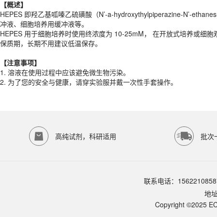
HEPES 用于细胞培养时使用终浓度为 10-25mM， 在开放式培养或细
【概述】
HEPES 即羟乙基呱嗪乙硫磺酸（N’-a-hydroxythylpiperazine-N
【注意事项】
冲液、细胞培养用缓冲液等。
1.
溶液在使用过程中应该避免微生物污染。
HEPES 用于细胞培养时使用终浓度为 10-25mM， 在开放式培养或细胞
2.
为了您的安全与健康，请穿实验服并戴一次性手套操作。
保质期，长期不用建议低温保存。
产品规格
【注意事项】
货期
1-2天
1.
溶液在使用过程中应该避免微生物污染。
规格
100ml
2.
为了您的安全与健康，请穿实验服并戴一次性手套操作。
应用领域
本产品适用于ED-8669、其它缓冲液、生物科研试剂、ECOTOP SCIE
存储条件
4℃避光保存
高纯试剂，科研适用
批次
品牌：
ECOTOP SCIENTIFIC
常见问题
该产品如何保存？
请参照产品说明书中的保存条件。一般生物科研试剂建议在2-8℃或-2
联系电话：1562210858
该产品的货期是多久？
地
ECOTOP SCIENTIFIC常规库存产品一般1-3个工作日内发货。如
如何获取产品的技术支持？
Copyright ©2025 EC
您可以通过电话（15622108587）或在线客服联系我们的技术支持