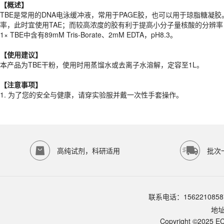
1× TBE中含有89mM Tris-Borate、2mM EDTA，pH8.3。
【概述】
TBE是常用的DNA电泳缓冲液，常用于PAGE胶，也可以用于琼脂糖凝
【
使用建议
】
率，此时宜使用TAE；而较高浓度的胶有利于提高小分子量核酸的分辨率
本产品为TBE干粉，使用时用蒸馏水或去离子水溶解，定容至1L。
1× TBE中含有89mM Tris-Borate、2mM EDTA，pH8.3。
【注意事项】
【
使用建议
】
1.
为了您的安全与健康，请穿实验服并戴一次性手套操作。
本产品为TBE干粉，使用时用蒸馏水或去离子水溶解，定容至1L。
产品规格
【注意事项】
货期
1-2天
1.
为了您的安全与健康，请穿实验服并戴一次性手套操作。
规格
10包×1L
应用领域
本产品适用于ED-8563、其它缓冲液、生物科研试剂、ECOTOP SCIE
存储条件
室温保存
高纯试剂，科研适用
批次
品牌：
ECOTOP SCIENTIFIC
常见问题
该产品如何保存？
联系电话：1562210858
请参照产品说明书中的保存条件。一般生物科研试剂建议在2-8℃或-2
地
该产品的货期是多久？
ECOTOP SCIENTIFIC常规库存产品一般1-3个工作日内发货。如
Copyright ©2025 EC