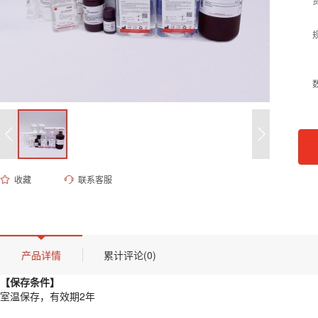
收藏
联系客服
ED-8563 1×TBE粉末
货号 (Catalog Number)：
ED-8563
产品描述
【保存条件】
产品详情
累计评论(0)
室温保存，有效期2年
【保存条件】
【概述】
室温保存，有效期2年
TBE是常用的DNA电泳缓冲液，常用于PAGE胶，也可以用于琼脂糖凝