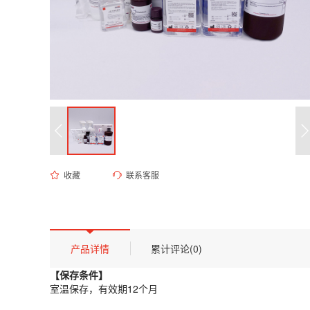
收藏
联系客服
ED-9657 0.1M NaOH溶液
货号 (Catalog Number)：
ED-9657
产品描述
【保存条件】
产品详情
累计评论(0)
室温保存，有效期12个月
【保存条件】
【概述】
室温保存，有效期12个月
本品为高纯度氢氧化钠水溶液，浓度精确标定为0.1mol