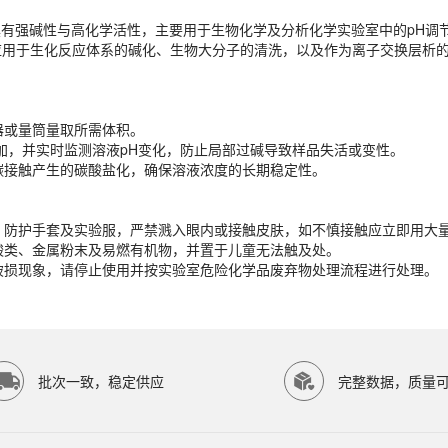
L，具有强碱性与高化学活性，主要用于生物化学及分析化学实验室中的pH
器或量筒量取所需体积。
用于生化反应体系的碱化、生物大分子的清洗，以及作为离子交换层析的
滴加，并实时监测溶液pH变化，防止局部过碱导致样品失活或变性。
化碳接触产生的碳酸盐化，确保溶液浓度的长期稳定性。
器或量筒量取所需体积。
镜、防护手套及实验服，严禁溅入眼内或接触皮肤，如不慎接触应立即用大量
滴加，并实时监测溶液pH变化，防止局部过碱导致样品失活或变性。
离酸类、金属粉末及易燃有机物，并置于儿童无法触及处。
化碳接触产生的碳酸盐化，确保溶液浓度的长期稳定性。
有破损现象，请停止使用并按实验室危险化学品废弃物处理流程进行处理。
镜、防护手套及实验服，严禁溅入眼内或接触皮肤，如不慎接触应立即用大量
离酸类、金属粉末及易燃有机物，并置于儿童无法触及处。
有破损现象，请停止使用并按实验室危险化学品废弃物处理流程进行处理。
P SCIENTIFIC等研究领域。ECOTOP SCIENTIFIC（广州
批次一致，稳定供应
完整数据，质量