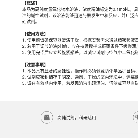
【概述】
【
使用
方法
】
本品为高纯度氢氧化钠水溶液，浓度精确标定为0.1mol/
1. 使用前请确保容器清洁干燥，根据实验需求通过精密移液
准的碱性试剂，该溶液能够迅速与酸发生中和反应，并广泛应
2. 若用于调节溶液pH值，应在持续搅拌或振荡条件下缓慢
础试剂。
3. 使用完毕后应立即旋紧瓶盖，以减少试剂与空气中二氧
【
使用
方法
】
【注意事项】
1. 使用前请确保容器清洁干燥，根据实验需求通过精密移液
1. 本品具有显著的腐蚀性，操作时必须佩戴防化学品护目
2. 若用于调节溶液pH值，应在持续搅拌或振荡条件下缓慢
2. 试剂应密封储存于阴凉、通风、干燥的室内环境中，远
3. 使用完毕后应立即旋紧瓶盖，以减少试剂与空气中二氧
3. 请在有效期内使用，若发现溶液出现浑浊、沉淀或容器
产品规格
【注意事项】
1. 本品具有显著的腐蚀性，操作时必须佩戴防化学品护目
货期
1-2天
2. 试剂应密封储存于阴凉、通风、干燥的室内环境中，远
规格
500mL
3. 请在有效期内使用，若发现溶液出现浑浊、沉淀或容器
应用领域
本产品适用于ED-9657、其它缓冲液、生物科研试剂、ECOTO
存储条件
室温保存
高纯试剂，科研适用
品牌：
ECOTOP SCIENTIFIC
常见问题
该产品如何保存？