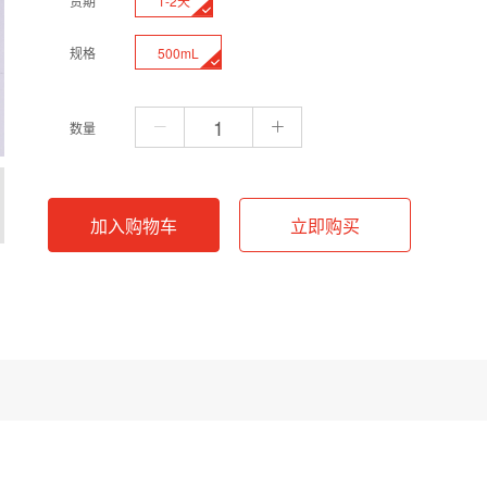
1-2天
货期
500mL
规格
数量
加入购物车
立即购买
/L，具有强碱性与高化学活性，主要用于生物化学及分析化学实验室中的