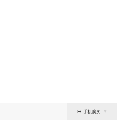
手机购买
pH调节、蛋白质变性处理、核酸提取实验及滴定分析。作为一种标准的碱