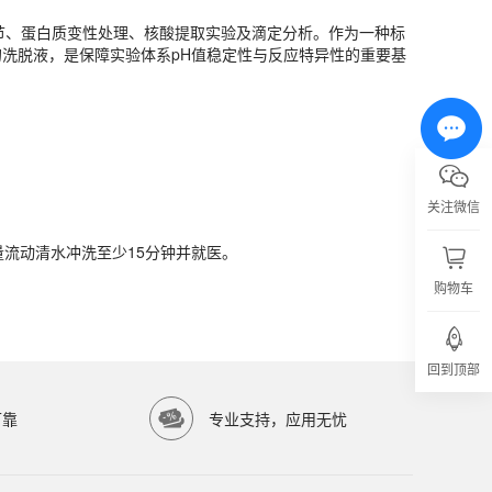
调节、蛋白质变性处理、核酸提取实验及滴定分析。作为一种标
洗脱液，是保障实验体系pH值稳定性与反应特异性的重要基
流动清水冲洗至少15分钟并就医。
关注微信
流动清水冲洗至少15分钟并就医。
购物车
亿涛生物科技有限公司）提供高品质生物科研试剂，服务科研院所与生物医药企业。
回到顶部
可靠
专业支持，应用无忧