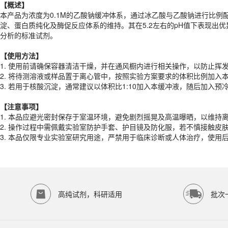
【概述】
【
使用
方法
】
本产品为浓度为0.1M的乙酸钠缓冲体系，通过冰乙酸与乙酸钠进行比
1. 使用前请确保容器清洁干燥，并在通风橱内进行相关操作，以防止挥
淀、蛋白质纯化及酶促反应体系的维持。其在5.2左右的pH值下表现出
2. 将待测溶液或样品置于离心管中，按照实验方案要求的体积比例加入
分析的标准试剂。
3. 若用于核酸沉淀，通常建议以体积比1:10加入本缓冲液，随后加入
【
使用
方法
】
【注意事项】
1. 使用前请确保容器清洁干燥，并在通风橱内进行相关操作，以防止挥
1. 本品应避光密封保存于室温环境，避免剧烈摇晃及高温曝晒，以维持
2. 将待测溶液或样品置于离心管中，按照实验方案要求的体积比例加入
2. 操作过程中需佩戴实验室防护手套、护目镜及防化服，若不慎接触皮
3. 若用于核酸沉淀，通常建议以体积比1:10加入本缓冲液，随后加入
3. 本品仅限专业实验室研究用途，严禁用于临床诊断或人体治疗，使用
产品规格
【注意事项】
1. 本品应避光密封保存于室温环境，避免剧烈摇晃及高温曝晒，以维持
货期
1-2天
2. 操作过程中需佩戴实验室防护手套、护目镜及防化服，若不慎接触皮
规格
500mL
3. 本品仅限专业实验室研究用途，严禁用于临床诊断或人体治疗，使用
应用领域
本产品适用于ED-9643、其它缓冲液、生物科研试剂、ECOTOP SCIE
存储条件
室温保存
高纯试剂，科研适用
批次
品牌：
ECOTOP SCIENTIFIC
常见问题
该产品如何保存？