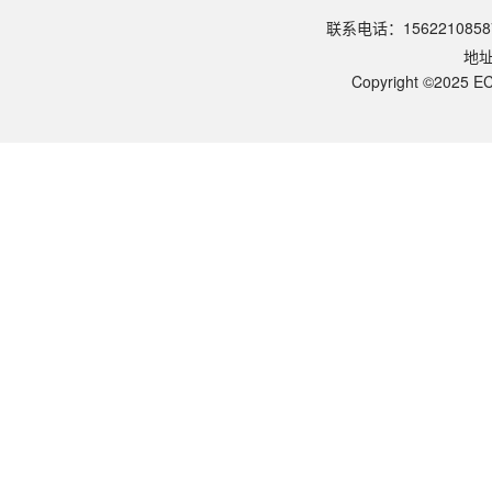
请参照产品说明书中的保存条件。一般生物科研试剂建议在2-8℃或-2
联系电话：1562210858
该产品的货期是多久？
地
ECOTOP SCIENTIFIC常规库存产品一般1-3个工作日内发货。如
如何获取产品的技术支持？
Copyright ©2025 EC
您可以通过电话（15622108587）或在线客服联系我们的技术支持