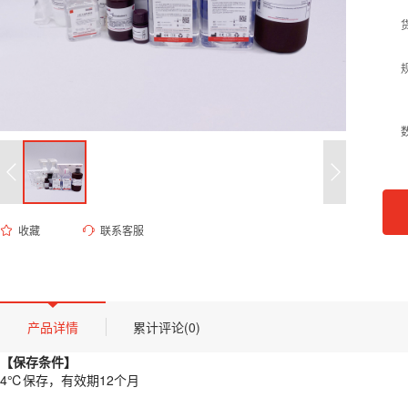
收藏
联系客服
ED-9632 HEPES缓冲盐溶液 (20mM HEPES,107mM NaCl, 6mM KCl,1.
货号 (Catalog Number)：
ED-9632
产品描述
【保存条件】
产品详情
累计评论(0)
4℃保存，有效期12个月
【保存条件】
【概述】
4℃保存，有效期12个月
本品为经过无菌过滤处理的生物学平衡盐溶液，主要由HEPES缓冲体