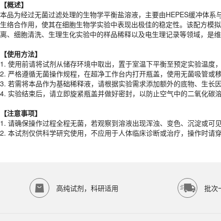
【概述】
【
使用
方法
】
本品为经过无菌过滤处理的生物学平衡盐溶液，主要由HEPES缓冲体系
1. 使用前请将试剂从储存环境中取出，置于室温下平衡至预定实验温度
生络合作用，使其在细胞生物学实验中表现出极佳的稳定性。该配方模拟
2. 严格遵循无菌操作规程，在超净工作台内打开瓶盖，使用无菌吸管或
离、细胞清洗、生理生化实验中的样品稀释以及电生理记录等领域，是维
3. 若需将本品作为基础稀释液，请根据实验需求添加额外的底物、生长
4. 实验结束后，请立即旋紧瓶盖并做好密封，以防止空气中的二氧化碳
【
使用
方法
】
1. 使用前请将试剂从储存环境中取出，置于室温下平衡至预定实验温度
【注意事项】
2. 严格遵循无菌操作规程，在超净工作台内打开瓶盖，使用无菌吸管或
1. 请确保操作过程全程无菌，若观察到溶液出现浑浊、变色、沉淀或可
3. 若需将本品作为基础稀释液，请根据实验需求添加额外的底物、生长
2. 本试剂仅供科学研究使用，不应用于人体临床诊断或治疗，操作时请
4. 实验结束后，请立即旋紧瓶盖并做好密封，以防止空气中的二氧化碳
产品规格
【注意事项】
货期
1-2天
1. 请确保操作过程全程无菌，若观察到溶液出现浑浊、变色、沉淀或可
规格
500mL
2. 本试剂仅供科学研究使用，不应用于人体临床诊断或治疗，操作时请
应用领域
本产品适用于ED-9632、其它缓冲液、生物科研试剂、ECOTOP SCIE
存储条件
4℃保存
高纯试剂，科研适用
批次
品牌：
ECOTOP SCIENTIFIC
常见问题
该产品如何保存？