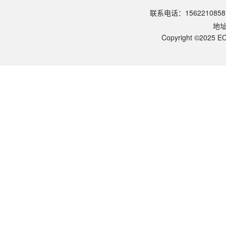
请参照产品说明书中的保存条件。一般生物科研试剂建议在2-8℃或-2
联系电话：1562210858
该产品的货期是多久？
地
ECOTOP SCIENTIFIC常规库存产品一般1-3个工作日内发货。如
如何获取产品的技术支持？
Copyright ©2025 EC
您可以通过电话（15622108587）或在线客服联系我们的技术支持