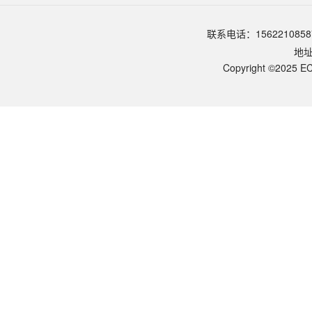
品牌：
ECOTOP SCIENTIFIC
常见问题
联系电话：1562210858
该产品如何保存？
地
请参照产品说明书中的保存条件。一般生物科研试剂建议在2-8℃或-2
该产品的货期是多久？
Copyright ©2025 EC
ECOTOP SCIENTIFIC常规库存产品一般1-3个工作日内发货。如
如何获取产品的技术支持？
您可以通过电话（15622108587）或在线客服联系我们的技术支持