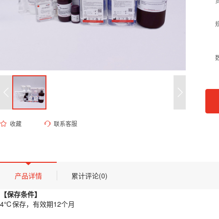
收藏
联系客服
ED-8070 0.5M MES缓冲液（pH 6.0）
货号 (Catalog Number)：
ED-8070
产品描述
【保存条件】
产品详情
累计评论(0)
4℃保存，有效期12个月
【保存条件】
【概述】
4℃保存，有效期12个月
MES即2-吗啉乙磺酸，分子式为C
H
NO
S，分子量为195.24，CAS
6
13
4