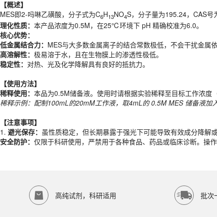
理化性质：
本产品浓度为0.5M，在25℃环境下 pH 精确校准为6.0。
【概述】
核心优势：
MES即2-吗啉乙磺酸，分子式为C
H
NO
S，分子量为195.24，CAS
6
13
4
低金属结合力：
MES与大多数金属离子的结合常数极低，不会干扰金属
理化性质：
本产品浓度为0.5M，在25℃环境下 pH 精确校准为6.0。
高溶解性：
极易溶于水，且在生物膜上的渗透性极低。
核心优势：
稳定性：
对热、光及化学降解具有良好的抵抗力。
低金属结合力：
MES与大多数金属离子的结合常数极低，不会干扰金属
高溶解性：
极易溶于水，且在生物膜上的渗透性极低。
【
使用方法
】
稳定性：
对热、光及化学降解具有良好的抵抗力。
稀释使用：
本品为0.5M储备液。使用时请根据实验稀释至目标工作浓度（常
稀释示例：配制
100
mL
的
20mM
工作液，取
4mL
的 0.5M MES 储备液
【
使用方法
】
稀释使用：
本品为0.5M储备液。使用时请根据实验稀释至目标工作浓度（常
【注意事项】
稀释示例：配制
100
mL
的
20mM
工作液，取
4mL
的 0.5M MES 储备液
1.
避光保存：
虽性质稳定，但长期暴露于强光下可能导致有效成分降解
安全防护：
仅限于科研使用，严禁用于各种食品、药品或临床诊断。操作
【注意事项】
产品规格
1.
避光保存：
虽性质稳定，但长期暴露于强光下可能导致有效成分降解
安全防护：
仅限于科研使用，严禁用于各种食品、药品或临床诊断。操作
货期
1-2天
规格
500ml
应用领域
本产品适用于ED-8070、其它缓冲液、生物科研试剂、ECOTOP SCIE
存储条件
高纯试剂，科研适用
批次
虽性质稳定，但长期暴露于强光下可能导致有效成分降解或溶液颜色加深