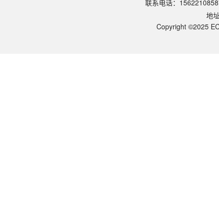
联系电话：1562210858
请参照产品说明书中的保存条件。一般生物科研试剂建议在2-8℃或-2
地
该产品的货期是多久？
ECOTOP SCIENTIFIC常规库存产品一般1-3个工作日内发货。如
Copyright ©2025 EC
如何获取产品的技术支持？
您可以通过电话（15622108587）或在线客服联系我们的技术支持