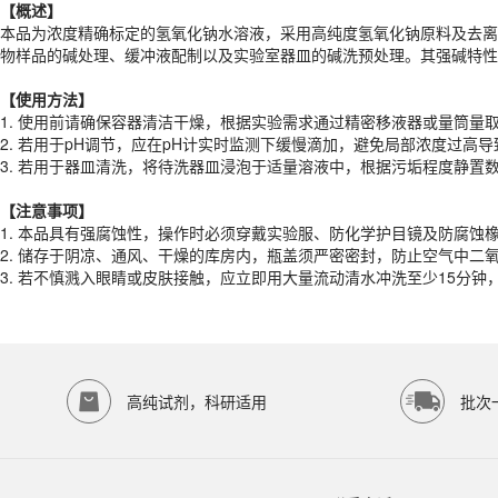
【概述】
【
使用
方法
】
本品为浓度精确标定的氢氧化钠水溶液，采用高纯度氢氧化钠原料及去离
1. 使用前请确保容器清洁干燥，根据实验需求通过精密移液器或量筒量
物样品的碱处理、缓冲液配制以及实验室器皿的碱洗预处理。其强碱特性
2. 若用于pH调节，应在pH计实时监测下缓慢滴加，避免局部浓度过高
3. 若用于器皿清洗，将待洗器皿浸泡于适量溶液中，根据污垢程度静置
【
使用
方法
】
1. 使用前请确保容器清洁干燥，根据实验需求通过精密移液器或量筒量
【注意事项】
2. 若用于pH调节，应在pH计实时监测下缓慢滴加，避免局部浓度过高
1. 本品具有强腐蚀性，操作时必须穿戴实验服、防化学护目镜及防腐蚀
3. 若用于器皿清洗，将待洗器皿浸泡于适量溶液中，根据污垢程度静置
2. 储存于阴凉、通风、干燥的库房内，瓶盖须严密密封，防止空气中二
3. 若不慎溅入眼睛或皮肤接触，应立即用大量流动清水冲洗至少15分
【注意事项】
产品规格
1. 本品具有强腐蚀性，操作时必须穿戴实验服、防化学护目镜及防腐蚀
2. 储存于阴凉、通风、干燥的库房内，瓶盖须严密密封，防止空气中二
货期
1-2天
3. 若不慎溅入眼睛或皮肤接触，应立即用大量流动清水冲洗至少15分
规格
500mL
应用领域
本产品适用于ED-9580、其它缓冲液、生物科研试剂、ECOTOP SCIE
存储条件
室温保存
高纯试剂，科研适用
批次
品牌：
ECOTOP SCIENTIFIC
常见问题
该产品如何保存？