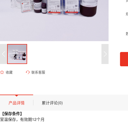
收藏
联系客服
ED-9580 0.2M NaOH溶液
货号 (Catalog Number)：
ED-9580
产品描述
【保存条件】
产品详情
累计评论(0)
室温保存，有效期12个月
【保存条件】
【概述】
室温保存，有效期12个月
本品为浓度精确标定的氢氧化钠水溶液，采用高纯度氢氧化钠原料及去离