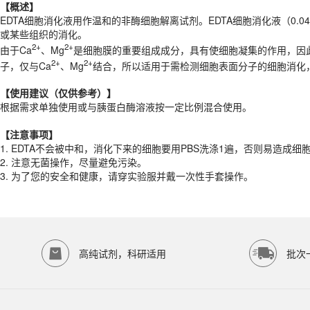
2+
2+
由于Ca
、Mg
是细胞膜的重要组成成分，具有使细胞凝集的作用，因此
【概述】
EDTA细胞消化液用作温和的非酶细胞解离试剂。EDTA细胞消化液（0.0
【
使用建议
（
仅供参考）
】
或某些组织的消化。
根据需求单独使用或与胰蛋白酶溶液按一定比例混合使用。
2+
2+
由于Ca
、Mg
是细胞膜的重要组成成分，具有使细胞凝集的作用，因此
2+
2+
子，仅与Ca
、Mg
结合，所以适用于需检测细胞表面分子的细胞消化
【注意事项】
1.
EDTA不会被中和，消化下来的细胞要用PBS洗涤1遍，否则易造成细
【
使用建议
（
仅供参考）
】
2.
注意无菌操作，尽量避免污染。
根据需求单独使用或与胰蛋白酶溶液按一定比例混合使用。
3.
为了您的安全和健康，请穿实验服并戴一次性手套操作。
产品规格
【注意事项】
货期
1-2天
1.
EDTA不会被中和，消化下来的细胞要用PBS洗涤1遍，否则易造成细
2.
注意无菌操作，尽量避免污染。
规格
100ml
3.
为了您的安全和健康，请穿实验服并戴一次性手套操作。
应用领域
本产品适用于ED-9081、其它缓冲液、生物科研试剂、ECOTOP SCIE
存储条件
4℃保存
高纯试剂，科研适用
批次
品牌：
ECOTOP SCIENTIFIC
常见问题
该产品如何保存？
请参照产品说明书中的保存条件。一般生物科研试剂建议在2-8℃或-2