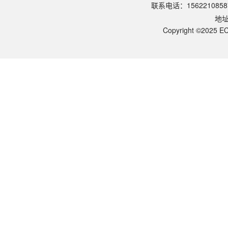
联系电话：1562210858
该产品的货期是多久？
地
ECOTOP SCIENTIFIC常规库存产品一般1-3个工作日内发货。如
如何获取产品的技术支持？
Copyright ©2025 EC
您可以通过电话（15622108587）或在线客服联系我们的技术支持