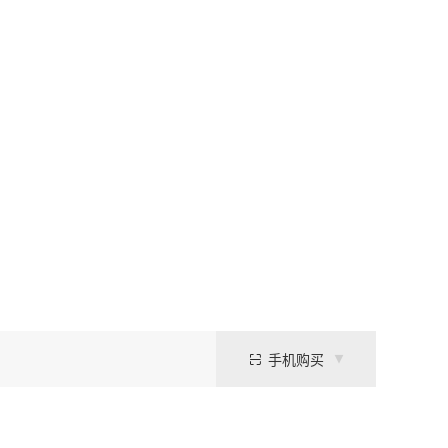
手机购买
蛋白，通常在破碎菌体，上柱的过程中会加PMSF。PMSF可抑制多种