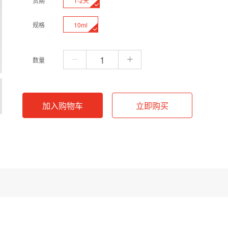
1-2天
货期
10ml
规格
数量
加入购物车
立即购买
酶抑制剂使用。在纯化过程中，为了防止细菌本身的蛋白酶降解待纯化的目的