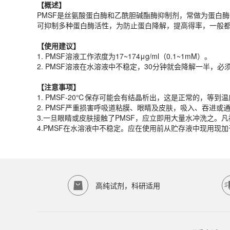
【概述】
【
使用建议
】
PMSF是丝氨酸蛋白酶和乙酰胆碱酯酶抑制剂，常做为蛋白酶
1.
PMSF溶液工作浓度为17~174μg/ml（0.1~1mM）。
可抑制多种蛋白酶活性，为防止蛋白降解，提高得率，一般都
2.
PMSF溶液在水溶液中不稳定，30分钟就会降解一半，必
【
使用建议
】
【注意事项】
1.
PMSF溶液工作浓度为17~174μg/ml（0.1~1mM）。
1.
PMSF-20℃保存可能会有结晶析出，这是正常的，等到
2.
PMSF溶液在水溶液中不稳定，30分钟就会降解一半，必
2.
PMSF严重损害呼吸道粘膜、眼睛及皮肤，吸入、吞进或
3.一旦眼睛或皮肤接触了PMSF，应立即用大量水冲洗之。凡
【注意事项】
4.PMSF在水溶液中不稳定。应在使用前从贮存液中现用现
1.
PMSF-20℃保存可能会有结晶析出，这是正常的，等到
产品规格
2.
PMSF严重损害呼吸道粘膜、眼睛及皮肤，吸入、吞进或
3.一旦眼睛或皮肤接触了PMSF，应立即用大量水冲洗之。凡
货期
1-2天
4.PMSF在水溶液中不稳定。应在使用前从贮存液中现用现
规格
10ml
应用领域
本产品适用于ED-9104、其它缓冲液、生物科研试剂、ECOTO
存储条件
-20℃避光密封存储
高纯试剂，科研适用
品牌：
ECOTOP SCIENTIFIC
常见问题
该产品如何保存？