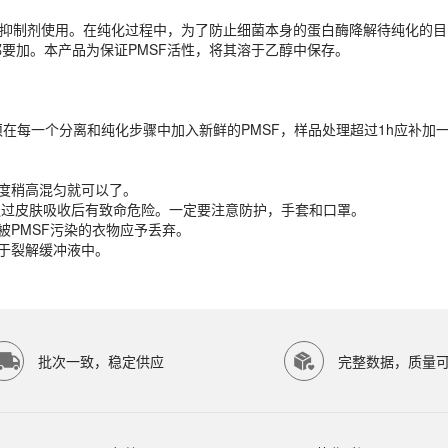
抑制剂使用。在纯化过程中，为了防止细菌本身的蛋白酶降解待纯化的目的
要加。本产品为保证PMSF活性，将其溶于乙醇中保存。
须在每一个分离和纯化步骤中加入新鲜的PMSF，样品处理超过1h应补加
温度稍高混匀就可以了。
须在每一个分离和纯化步骤中加入新鲜的PMSF，样品处理超过1h应补加
通过皮肤吸收后有致命危险。一定要注意防护，手套和口罩。
被PMSF污染的衣物应予丢弃。
加于裂解缓冲液中。
温度稍高混匀就可以了。
通过皮肤吸收后有致命危险。一定要注意防护，手套和口罩。
被PMSF污染的衣物应予丢弃。
加于裂解缓冲液中。
P SCIENTIFIC等研究领域。ECOTOP SCIENTIFIC（广州
批次一致，稳定供应
完整数据，质量