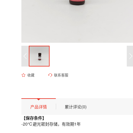
收藏
联系客服
ED-9104 200mM苯甲基磺酰氟溶液(乙醇溶)
货号 (Catalog Number)：
ED-9104
产品描述
【保存条件】
产品详情
累计评论(0)
-20℃避光密封存储，有效期1年
【保存条件】
【概述】
-20℃避光密封存储，有效期1年
PMSF是丝氨酸蛋白酶和乙酰胆碱酯酶抑制剂，常做为蛋白