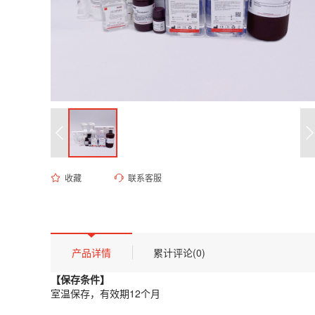
收藏
联系客服
ED-9550 0.1M PBS缓冲液（无菌, pH 6.75）
货号 (Catalog Number)：
ED-9550
产品描述
【保存条件】
产品详情
累计评论(0)
室温保存，有效期12个月
【保存条件】
【概述】
室温保存，有效期12个月
本产品为高纯度磷酸盐缓冲盐溶液，浓度为0.1M，经过高