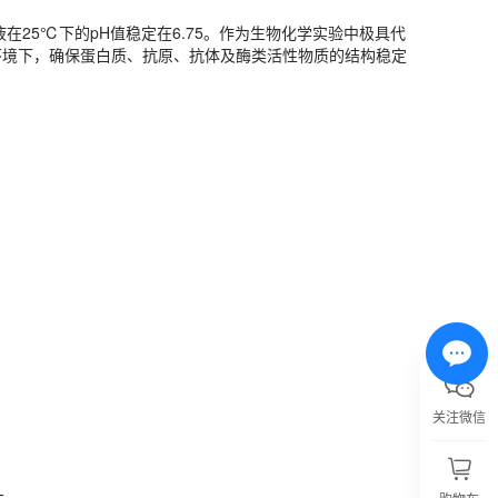
25℃下的pH值稳定在6.75。作为生物化学实验中极具代
环境下，确保蛋白质、抗原、抗体及酶类活性物质的结构稳定
存。
关注微信
弃用。
慎接触，请立即用大量流动清水冲洗。