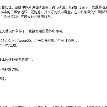
灭菌处理。该缓冲体系通过磷酸氢二钠与磷酸二氢钠配比调节，使最终溶液在
在无菌操作条件下，直接取用所需体积即可。
胞样本的生理渗透压，更能通过其良好的缓冲容量，在中性偏酸的生理微
子生物学实验中不可或缺的通用试剂。
%-0.1% Tween20，用于漂洗组织切片或细胞爬片。
释一抗/二抗。
在无菌操作条件下，直接取用所需体积即可。
。
具体依细胞类型验证）。
%-0.1% Tween20，用于漂洗组织切片或细胞爬片。
释一抗/二抗。
的稀释或透析。
。
稀释。
具体依细胞类型验证）。
的稀释或透析。
。
稀释。
如需分装，请严格执行无菌操作规范，分装后容器应密封并于室温条件下保
系离子平衡破坏及析出沉淀，若发现液体出现浑浊、絮状物或变色，请立即
。
操作过程中应穿戴好实验室防护服装，避免直接接触皮肤或溅入眼中，若不