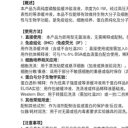
【概述】
【
使用
方法
】
本产品为高纯度磷酸盐缓冲盐溶液，浓度为0.1M，经过高压
1.
直接使用
： 本产品为即用型无菌溶液，无需稀释或配制。
表性的等渗缓冲液，本品不仅能够有效维持生物大分子及细
2.
免疫组化（IHC）/免疫荧光（IF）：
性与生物学功能，是免疫组化、细胞培养、蛋白质纯化及分
用作洗涤缓冲液（含或不含吐温20）：直接使用或按需加入0.05
用作抗体稀释液：可与1%-5% BSA或血清蛋白配合使用，稀
【
使用
方法
】
3.
细胞培养相关应用：
1.
直接使用
： 本产品为即用型无菌溶液，无需稀释或配制。
细胞洗涤：用于漂洗贴壁或悬浮细胞（加液或换液前润洗）
2.
免疫组化（IHC）/免疫荧光（IF）：
细胞分散/重悬：适用于部分不敏感细胞的重悬或临时保存（
用作洗涤缓冲液（含或不含吐温20）：直接使用或按需加入0.05
4.
蛋白与分子生物学实验：
用作抗体稀释液：可与1%-5% BSA或血清蛋白配合使用，稀
蛋白透析/稀释：作为低离子强度或等渗缓冲液用于蛋白样品
3.
细胞培养相关应用：
ELISA实验：用作包被缓冲液、洗涤液或样品稀释液基础液。
细胞洗涤：用于漂洗贴壁或悬浮细胞（加液或换液前润洗）
Western Blot：用于转膜后洗涤（需加吐温20）或一抗/二抗
细胞分散/重悬：适用于部分不敏感细胞的重悬或临时保存（
5.
其他常规用途：
4.
蛋白与分子生物学实验：
配制其他试剂：作为溶剂配制含盐或蛋白的保护液/反应液。
蛋白透析/稀释：作为低离子强度或等渗缓冲液用于蛋白样品
仪器/耗材润洗：用于对无菌或低内毒素要求实验器具的润洗
ELISA实验：用作包被缓冲液、洗涤液或样品稀释液基础液。
Western Blot：用于转膜后洗涤（需加吐温20）或一抗/二抗
【注意事项】
5.
其他常规用途：
1. 本品虽为无菌包装，但开启后应尽量一次性使用完毕，
配制其他试剂：作为溶剂配制含盐或蛋白的保护液/反应液。
2. 严禁与强酸、强碱及氧化剂直接接触，避免导致缓冲体
仪器/耗材润洗：用于对无菌或低内毒素要求实验器具的润洗
3. 本试剂仅供科研实验使用，严禁用于临床诊断或人体，
产品规格
【注意事项】