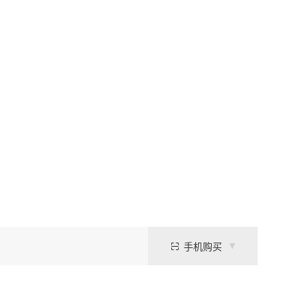
手机购买
液在25℃下的pH值稳定在6.75。作为生物化学实验中极具代表性的