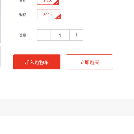
1-2天
货期
500mL
规格
数量
加入购物车
立即购买
压灭菌处理。该缓冲体系通过磷酸氢二钠与磷酸二氢钠配比调节，使最终溶