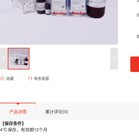
收藏
联系客服
ED-9530 0.1M柠檬酸钠缓冲液（无菌, pH 4.2）
货号 (Catalog Number)：
ED-9530
产品描述
【保存条件】
产品详情
累计评论(0)
4℃保存，有效期12个月
【保存条件】
【概述】
4℃保存，有效期12个月
本品为高纯度实验室级缓冲溶液，采用电子级柠檬酸与柠檬酸钠配制，通