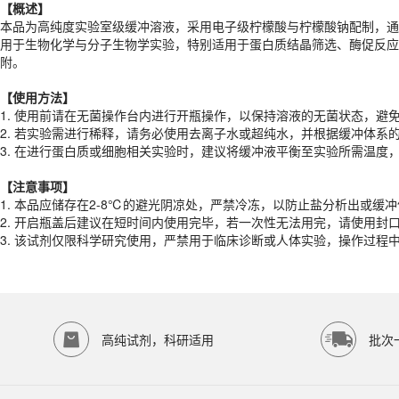
【概述】
【
使用
方法
】
本品为高纯度实验室级缓冲溶液，采用电子级柠檬酸与柠檬酸钠配制，通过
1. 使用前请在无菌操作台内进行开瓶操作，以保持溶液的无菌状态，避
用于生物化学与分子生物学实验，特别适用于蛋白质结晶筛选、酶促反应
2. 若实验需进行稀释，请务必使用去离子水或超纯水，并根据缓冲体系
附。
3. 在进行蛋白质或细胞相关实验时，建议将缓冲液平衡至实验所需温度
【
使用
方法
】
【注意事项】
1. 使用前请在无菌操作台内进行开瓶操作，以保持溶液的无菌状态，避
1. 本品应储存在2-8℃的避光阴凉处，严禁冷冻，以防止盐分析出或缓
2. 若实验需进行稀释，请务必使用去离子水或超纯水，并根据缓冲体系
2. 开启瓶盖后建议在短时间内使用完毕，若一次性无法用完，请使用封
3. 在进行蛋白质或细胞相关实验时，建议将缓冲液平衡至实验所需温度
3. 该试剂仅限科学研究使用，严禁用于临床诊断或人体实验，操作过
产品规格
【注意事项】
1. 本品应储存在2-8℃的避光阴凉处，严禁冷冻，以防止盐分析出或缓
货期
1-2天
2. 开启瓶盖后建议在短时间内使用完毕，若一次性无法用完，请使用封
规格
500mL
3. 该试剂仅限科学研究使用，严禁用于临床诊断或人体实验，操作过
应用领域
本产品适用于ED-9530、其它缓冲液、生物科研试剂、ECOTOP SCIE
存储条件
4℃保存
高纯试剂，科研适用
批次
品牌：
ECOTOP SCIENTIFIC
常见问题
该产品如何保存？