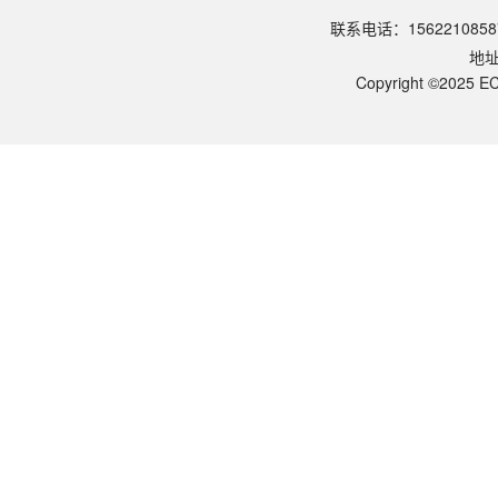
请参照产品说明书中的保存条件。一般生物科研试剂建议在2-8℃或-2
联系电话：1562210858
该产品的货期是多久？
地
ECOTOP SCIENTIFIC常规库存产品一般1-3个工作日内发货。如
如何获取产品的技术支持？
Copyright ©2025 EC
您可以通过电话（15622108587）或在线客服联系我们的技术支持