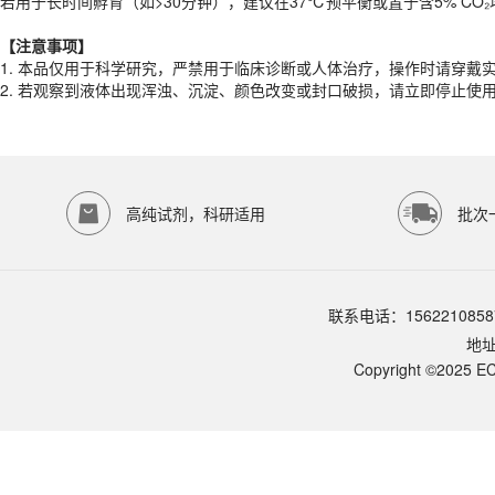
若用于长时间孵育（如>30分钟），建议在37℃预平衡或置于含5% CO
产品规格
【注意事项】
货期
1-2天
1. 本品仅用于科学研究，严禁用于临床诊断或人体治疗，操作时请穿戴
规格
500mL
2. 若观察到液体出现浑浊、沉淀、颜色改变或封口破损，请立即停止使
应用领域
本产品适用于ED-9529、其它缓冲液、生物科研试剂、ECOTOP SCIE
存储条件
室温保存
高纯试剂，科研适用
批次
品牌：
ECOTOP SCIENTIFIC
常见问题
该产品如何保存？
请参照产品说明书中的保存条件。一般生物科研试剂建议在2-8℃或-2
联系电话：1562210858
该产品的货期是多久？
地
ECOTOP SCIENTIFIC常规库存产品一般1-3个工作日内发货。如
如何获取产品的技术支持？
Copyright ©2025 EC
您可以通过电话（15622108587）或在线客服联系我们的技术支持