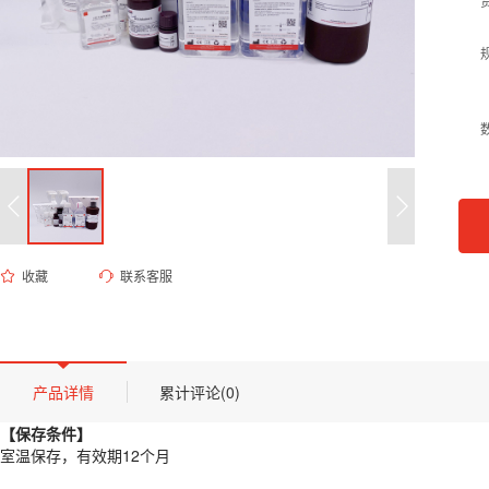
收藏
联系客服
ED-9529 HHBS缓冲液（Hanks和20mM HEPES,无钙镁,无酚红,无菌, pH 
货号 (Catalog Number)：
ED-9529
产品描述
【保存条件】
产品详情
累计评论(0)
室温保存，有效期12个月
【保存条件】
【概述】
室温保存，有效期12个月
HHBS缓冲液由Hanks平衡盐溶液及20mM HEPES缓冲体系