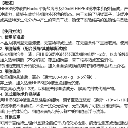
【概述】
【
使用
方法
】
HHBS缓冲液由Hanks平衡盐溶液及20mM HEPES缓冲体系配制
1.
使用前准备
冲能力，能够有效维持细胞外环境的稳态。由于去除了钙镁离子，该缓冲
本品为即用型无菌溶液，无需稀释或过滤，在无菌条件下直接取用。使用
或某些特定生化分析中产生的背景干扰，确保了实验结果的准确性与灵敏
2.
细胞解离（配合胰酶/其他解离试剂）
吸去细胞培养上清，用HHBS缓冲液轻轻润洗细胞单层1–2次，以去除残
【
使用
方法
】
加入适量胰酶（不含钙镁）覆盖细胞层，置于培养箱或室温消化。
1.
使用前准备
待细胞变圆并开始脱落后，加入含血清或胰酶抑制剂的培养基终止消化。
本品为即用型无菌溶液，无需稀释或过滤，在无菌条件下直接取用。使用
3.
细胞洗涤
2.
细胞解离（配合胰酶/其他解离试剂）
收集细胞悬液后，离心（通常200-400× g，3-5分钟）。
吸去细胞培养上清，用HHBS缓冲液轻轻润洗细胞单层1–2次，以去除
弃上清，加入适量HHBS缓冲液重悬细胞沉淀。
加入适量胰酶（不含钙镁）覆盖细胞层，置于培养箱或室温消化。
重复离心洗涤1-2次，以彻底去除血清成分、解离试剂或代谢产物。
待细胞变圆并开始脱落后，加入含血清或胰酶抑制剂的培养基终止消化。
4.
流式细胞术样品制备
3.
细胞洗涤
用HHBS缓冲液重悬洗涤后的细胞，调节至适宜浓度（通常1×10⁶–1×10⁷
收集细胞悬液后，离心（通常200-400× g，3-5分钟）。
该缓冲液不含酚红，不会干扰荧光信号；无钙镁离子可防止细胞聚集，有
弃上清，加入适量HHBS缓冲液重悬细胞沉淀。
适用于抗体染色、细胞表面标记等步骤中的细胞悬浮与洗涤。
重复离心洗涤1-2次，以彻底去除血清成分、解离试剂或代谢产物。
5.
其他应用
4.
流式细胞术样品制备
可用于需维持生理pH且避免酚红干扰的荧光检测、酶活性测定或活细胞
用HHBS缓冲液重悬洗涤后的细胞，调节至适宜浓度（通常1×10⁶–1×10⁷
若用于长时间孵育（如>30分钟），建议在37℃预平衡或置于含5% CO
该缓冲液不含酚红，不会干扰荧光信号；无钙镁离子可防止细胞聚集，有
适用于抗体染色、细胞表面标记等步骤中的细胞悬浮与洗涤。
【注意事项】
5.
其他应用
1. 本品仅用于科学研究，严禁用于临床诊断或人体治疗，操作时请穿戴
可用于需维持生理pH且避免酚红干扰的荧光检测、酶活性测定或活细胞
2. 若观察到液体出现浑浊、沉淀、颜色改变或封口破损，请立即停止使