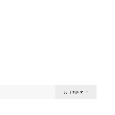
手机购买
哺乳动物体液接近，能够模拟生理环境，有效维持蛋白质、抗体、细胞及各