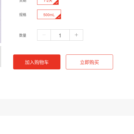
1-2天
货期
500mL
规格
数量
加入购物车
立即购买
mM，pH值控制在7.4。作为生物化学实验中的基础试剂，其渗透压与