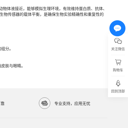
乳动物体液接近，能够模拟生理环境，有效维持蛋白质、抗体、
及生物传感器的载体平衡，是确保生物实验精确性和重复性的
的组分。
触皮肤与眼睛。
的组分。
关注微信
触皮肤与眼睛。
购物车
亿涛生物科技有限公司）提供高品质生物科研试剂，服务科研院所与生物医药企业。
回到顶部
可靠
专业支持，应用无忧
准。