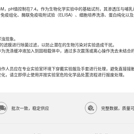
mM，pH值控制在7.4。作为生物化学实验中的基础试剂，其渗透压与哺
浑浊现象。
免疫组化、酶联免疫吸附试验（ELISA）、细胞培养洗涤、蛋白纯化以
孔径的滤膜进行除菌过滤，以防止潜在的生物污染对实验造成干扰。
接作为洗涤缓冲液加入到固相载体中，通过多次震荡或离心操作洗去未结合
浑浊现象。
，操作人员应在专业实验室环境下穿戴实验服及手套进行处理，避免直接接
m孔径的滤膜进行除菌过滤，以防止潜在的生物污染对实验造成干扰。
常变化，请立即停止使用并按实验室危险化学品处置流程进行报废处理。
接作为洗涤缓冲液加入到固相载体中，通过多次震荡或离心操作洗去未结合
，操作人员应在专业实验室环境下穿戴实验服及手套进行处理，避免直接接
常变化，请立即停止使用并按实验室危险化学品处置流程进行报废处理。
P SCIENTIFIC等研究领域。ECOTOP SCIENTIFIC（广州
批次一致，稳定供应
完整数据，质量
8℃或-20℃条件下保存，避免反复冻融。具体保存条件请以产品标签为