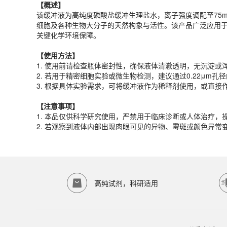
【概述】
【
使用
方法
】
该缓冲液为高纯度磷酸盐缓冲生理盐水，离子强度调配至75
1. 使用前请检查瓶体密封性，确保液体清澈透明，无沉淀或
细胞及各种生物大分子的天然构象与活性。该产品广泛应用于
2. 若用于精密细胞实验或微生物检测，建议通过0.22μm
关键化学环境保障。
3. 根据具体实验需求，可将缓冲液作为稀释剂使用，或直
【
使用
方法
】
【注意事项】
1. 使用前请检查瓶体密封性，确保液体清澈透明，无沉淀或
1. 本品仅供科学研究使用，严禁用于临床诊断或人体治疗
2. 若用于精密细胞实验或微生物检测，建议通过0.22μ
2. 若观察到液体内部出现肉眼可见的异物、霉斑或颜色异
3. 根据具体实验需求，可将缓冲液作为稀释剂使用，或直
产品规格
【注意事项】
货期
1-2天
1. 本品仅供科学研究使用，严禁用于临床诊断或人体治疗
规格
500mL
2. 若观察到液体内部出现肉眼可见的异物、霉斑或颜色异
应用领域
本产品适用于ED-9523、其它缓冲液、生物科研试剂、ECOTO
存储条件
室温保存
高纯试剂，科研适用
品牌：
ECOTOP SCIENTIFIC
常见问题
该产品如何保存？
请参照产品说明书中的保存条件。一般生物科研试剂建议在2-