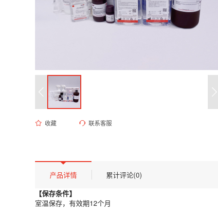
收藏
联系客服
ED-9523 75mM PBS缓冲液（pH 7.4）
货号 (Catalog Number)：
ED-9523
产品描述
【保存条件】
产品详情
累计评论(0)
室温保存，有效期12个月
【保存条件】
【概述】
室温保存，有效期12个月
该缓冲液为高纯度磷酸盐缓冲生理盐水，离子强度调配至75