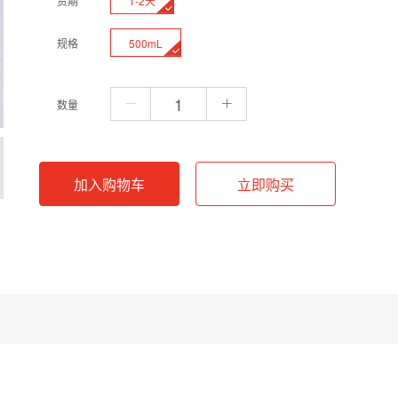
1-2天
货期
500mL
规格
数量
加入购物车
立即购买
组成，离子强度适中，pH值维持在5.0。该溶液广泛应用于生物化学与