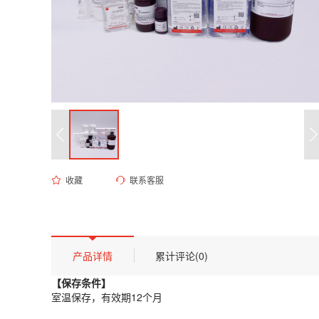
收藏
联系客服
ED-9486 5mM乙酸钠溶液（pH 5.0）
货号 (Catalog Number)：
ED-9486
产品描述
【保存条件】
产品详情
累计评论(0)
室温保存，有效期12个月
【保存条件】
【概述】
室温保存，有效期12个月
本品为经过精密配制的高纯度缓冲液，由乙酸钠与冰醋酸体系