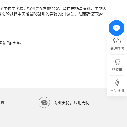
分子生物学实验，特别是在核酸沉淀、蛋白质结晶筛选、生物大
冲实验过程中因微量酸碱引入导致的pH波动，从而确保下游生
体系的pH值。
体系的pH值。
关注微信
购物车
亿涛生物科技有限公司）提供高品质生物科研试剂，服务科研院所与生物医药企业。
回到顶部
可靠
专业支持，应用无忧
准。