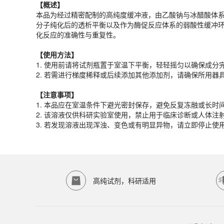
【概述】
【
使用
方法】
本品为经过精密配制的高纯度缓冲液，由乙酸钠与冰醋酸体系
1. 使用前请将试剂瓶置于室温下平衡，轻轻摇匀以确保成分
分子纯化后的透析平衡以及作为酶促反应体系的弱酸性缓冲环
2. 若需进行梯度稀释或后续添加其他添加剂，请确保所用器
化反应的准确性与重复性。
【注意事项】
【
使用
方法】
1. 本品应在室温条件下避光密封保存，避免反复冻融或长时
1. 使用前请将试剂瓶置于室温下平衡，轻轻摇匀以确保成分
2. 该溶液仅供科研实验室使用，禁止用于临床诊断或人体
2. 若需进行梯度稀释或后续添加其他添加剂，请确保所用器
3. 若发现溶液出现浑浊、变色或有明显异物，请立即停止
产品规格
【注意事项】
1. 本品应在室温条件下避光密封保存，避免反复冻融或长时
货期
1-2天
2. 该溶液仅供科研实验室使用，禁止用于临床诊断或人体
规格
500mL
3. 若发现溶液出现浑浊、变色或有明显异物，请立即停止
应用领域
本产品适用于ED-9486、其它缓冲液、生物科研试剂、ECOTO
存储条件
室温保存
高纯试剂，科研适用
品牌：
ECOTOP SCIENTIFIC
常见问题
该产品如何保存？
请参照产品说明书中的保存条件。一般生物科研试剂建议在2-