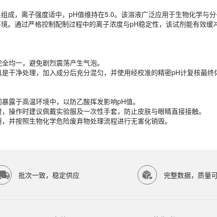
组成，离子强度适中，pH值维持在5.0。该溶液广泛应用于生物化学与
完全均一，避免剧烈震荡产生气泡。
境。通过严格控制配制过程中的离子浓度与pH稳定性，该试剂能有效缓
具是干净处理，加入成分后充分混匀，并使用经校准的精密pH计复核最终
间暴露于高温环境中，以防乙酸挥发影响pH值。
完全均一，避免剧烈震荡产生气泡。
注射，操作时建议佩戴实验服及一次性手套，防止皮肤与眼睛直接接触。
具是干净处理，加入成分后充分混匀，并使用经校准的精密pH计复核最终
使用，并按照生物化学危险废弃物处理流程进行无害化销毁。
间暴露于高温环境中，以防乙酸挥发影响pH值。
注射，操作时建议佩戴实验服及一次性手套，防止皮肤与眼睛直接接触。
使用，并按照生物化学危险废弃物处理流程进行无害化销毁。
P SCIENTIFIC等研究领域。ECOTOP SCIENTIFIC（广州
批次一致，稳定供应
完整数据，质量
8℃或-20℃条件下保存，避免反复冻融。具体保存条件请以产品标签为