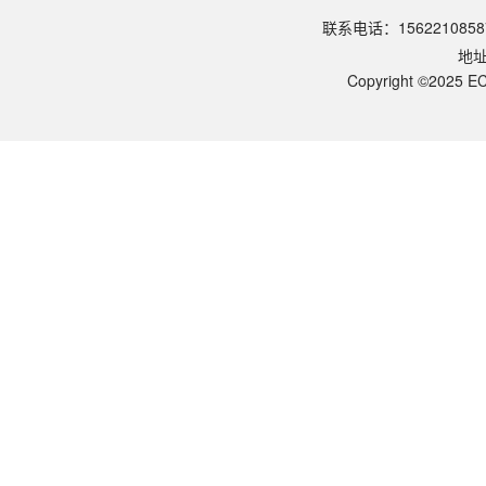
请参照产品说明书中的保存条件。一般生物科研试剂建议在2-8℃或-2
联系电话：1562210858
该产品的货期是多久？
地
ECOTOP SCIENTIFIC常规库存产品一般1-3个工作日内发货。如
如何获取产品的技术支持？
Copyright ©2025 EC
您可以通过电话（15622108587）或在线客服联系我们的技术支持