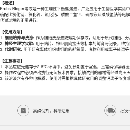
【概述】
【
使用
方法】
Krebs-Ringer溶液是一种生理性平衡盐溶液，广泛应用于生物医
1.
细胞培养与洗涤
:
作为细胞洗涤液或短期保存液，适用于原代细胞、分离
确配比氯化钠、氯化钾、氯化钙、磷酸二氢钾、硫酸镁及碳酸氢钠等电解
2.
神经生理学实验
:
用于脑片、神经肌肉接头等标本的孵育与记录，维持细
代谢过程的正常进行。
3.
代谢研究
:
用于研究离体组织或细胞的耗氧量、底物利用或离子转运等
【
使用
方法】
【注意事项】
1.
细胞培养与洗涤
:
作为细胞洗涤液或短期保存液，适用于原代细胞、分离
1. 本品应避光储存于2-8℃环境中，避免长期置于室温，且需确保容器
2.
神经生理学实验
:
用于脑片、神经肌肉接头等标本的孵育与记录，维持细
2. 操作过程中必须严格执行无菌技术要求，接触试剂的器械需经过高
3.
代谢研究
:
用于研究离体组织或细胞的耗氧量、底物利用或离子转运等
3. 该溶液含有多种电解质，使用时需根据具体研究目的调整钙离子浓
产品规格
【注意事项】
1. 本品应避光储存于2-8℃环境中，避免长期置于室温，且需确保容器
货期
1-2天
2. 操作过程中必须严格执行无菌技术要求，接触试剂的器械需经过高
规格
500ml
3. 该溶液含有多种电解质，使用时需根据具体研究目的调整钙离子浓
应用领域
本产品适用于ED-9266、其它缓冲液、生物科研试剂、ECOTOP SCIE
存储条件
4℃保存
高纯试剂，科研适用
批次
品牌：
ECOTOP SCIENTIFIC
常见问题
该产品如何保存？