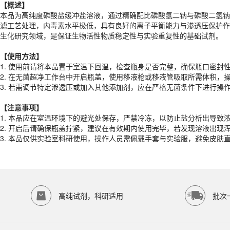
【概述】
【
使用
方法】
本品为高纯度磷酸盐缓冲盐溶液，通过精确配比磷酸氢二钠与磷酸二氢钠，
1. 使用前请将本品置于室温下回温，检查瓶身是否完整，确保瓶口密封
滤工艺处理，内毒素水平极低，具有良好的离子平衡能力与渗透压保护作
2. 在无菌超净工作台中开启瓶盖，使用移液枪或移液管吸取所需体积，
生化研究领域，是保证生物活性物质稳定性与实验重复性的基础试剂。
3. 若需调节特定渗透压或加入其他添加剂，应在严格无菌条件下进行操作
【
使用
方法】
【注意事项】
1. 使用前请将本品置于室温下回温，检查瓶身是否完整，确保瓶口密封
1. 本品应在室温环境下的避光处保存，严禁冷冻，以防止盐分析出导致
2. 在无菌超净工作台中开启瓶盖，使用移液枪或移液管吸取所需体积，
2. 开启后请确保瓶盖拧紧，建议在有效期内使用完毕，若发现溶液出现
3. 若需调节特定渗透压或加入其他添加剂，应在严格无菌条件下进行操作
3. 本品仅供实验室科研使用，操作人员需佩戴手套与实验服，避免皮肤
产品规格
【注意事项】
1. 本品应在室温环境下的避光处保存，严禁冷冻，以防止盐分析出导致
货期
1-2天
2. 开启后请确保瓶盖拧紧，建议在有效期内使用完毕，若发现溶液出现
规格
500mL
3. 本品仅供实验室科研使用，操作人员需佩戴手套与实验服，避免皮
应用领域
本产品适用于ED-9464、其它缓冲液、生物科研试剂、ECOTOP SCIE
存储条件
室温保存
高纯试剂，科研适用
批次
品牌：
ECOTOP SCIENTIFIC
常见问题
该产品如何保存？