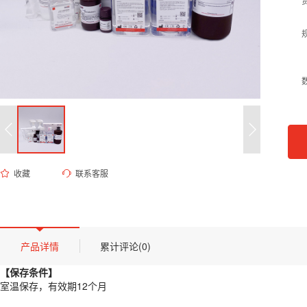
收藏
联系客服
ED-9464 5mM PBS缓冲液（pH 7.2-7.4,无菌）
货号 (Catalog Number)：
ED-9464
产品描述
【保存条件】
产品详情
累计评论(0)
室温保存，有效期12个月
【保存条件】
【概述】
室温保存，有效期12个月
本品为高纯度磷酸盐缓冲盐溶液，通过精确配比磷酸氢二钠与磷酸二氢钠