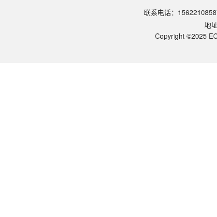
请参照产品说明书中的保存条件。一般生物科研试剂建议在2-8℃或-2
联系电话：1562210858
该产品的货期是多久？
地
ECOTOP SCIENTIFIC常规库存产品一般1-3个工作日内发货。如
如何获取产品的技术支持？
Copyright ©2025 EC
您可以通过电话（15622108587）或在线客服联系我们的技术支持