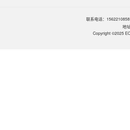
品牌：
ECOTOP SCIENTIFIC
常见问题
该产品如何保存？
联系电话：1562210858
请参照产品说明书中的保存条件。一般生物科研试剂建议在2-8℃或-2
地
该产品的货期是多久？
ECOTOP SCIENTIFIC常规库存产品一般1-3个工作日内发货。如
Copyright ©2025 EC
如何获取产品的技术支持？
您可以通过电话（15622108587）或在线客服联系我们的技术支持