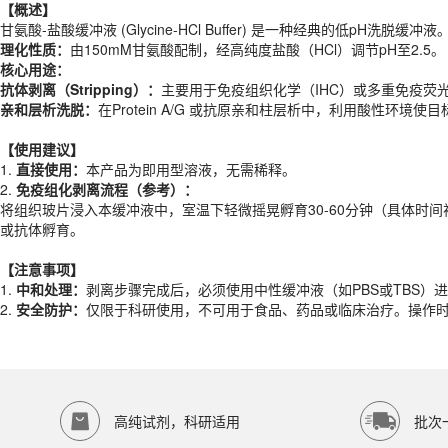
理化性质：
由150mM甘氨酸配制，经高纯度盐酸（HCl）调节pH至2.5。
【概述】
核心用途：
甘氨酸-盐酸缓冲液 (Glycine-HCl Buffer) 是一种经典的低pH洗脱缓冲液
抗体剥离（Stripping）：
主要用于免疫组织化学（IHC）或多重免疫荧
理化性质：
由150mM甘氨酸配制，经高纯度盐酸（HCl）调节pH至2.5。
亲和层析洗脱：
在Protein A/G 或抗原亲和柱层析中，利用酸性环境
核心用途：
抗体剥离（Stripping）：
主要用于免疫组织化学（IHC）或多重免疫荧
【使用建议】
亲和层析洗脱：
在Protein A/G 或抗原亲和柱层析中，利用酸性环境
1.
直接使用：
本产品为即用型溶液，无需稀释。
2.
免疫组化剥离流程（参考）：
【使用建议】
将组织玻片浸入本缓冲液中，室温下轻微摇晃孵育30-60分钟（具体时间
1.
直接使用：
本产品为即用型溶液，无需稀释。
2.
免疫组化剥离流程（参考）：
【注意事项】
将组织玻片浸入本缓冲液中，室温下轻微摇晃孵育30-60分钟（具体时间
1.
中和处理：
剥离步骤完成后，必须使用中性缓冲液（如PBS或TBS）
或抗体孵育。
2.
安全防护：
仅限于科研使用，不可用于食品、药品或临床治疗。操作
产品规格
【注意事项】
1.
中和处理：
剥离步骤完成后，必须使用中性缓冲液（如PBS或TBS）
货期
1-2天
2.
安全防护：
仅限于科研使用，不可用于食品、药品或临床治疗。操作
规格
500ml
应用领域
本产品适用于ED-8287、其它缓冲液、生物科研试剂、ECOTOP SCIE
存储条件
室温保存
高纯试剂，科研适用
批次