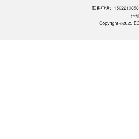
请参照产品说明书中的保存条件。一般生物科研试剂建议在2-8℃或-2
联系电话：1562210858
该产品的货期是多久？
地
ECOTOP SCIENTIFIC常规库存产品一般1-3个工作日内发货。如
如何获取产品的技术支持？
Copyright ©2025 EC
您可以通过电话（15622108587）或在线客服联系我们的技术支持