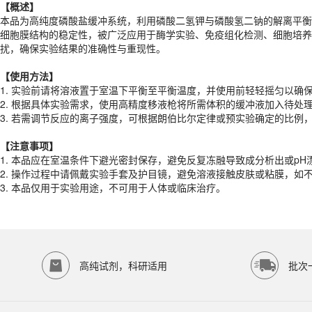
【概述】
【
使用
方法】
本品为高纯度磷酸盐缓冲系统，利用磷酸二氢钾与磷酸氢二钠的解离平衡
1. 实验前请将溶液置于室温下平衡至平衡温度，并使用前轻轻摇匀以确
细胞膜结构的稳定性，被广泛应用于酶学实验、免疫组化检测、细胞培养
2. 根据具体实验需求，使用高精度移液枪将所需体积的缓冲液加入待处
扰，确保实验结果的准确性与重现性。
3. 若需调节反应的离子强度，可根据朗伯比尔定律或预实验确定的比例，
【
使用
方法】
【注意事项】
1. 实验前请将溶液置于室温下平衡至平衡温度，并使用前轻轻摇匀以确
1. 本品应在室温条件下避光密封保存，避免反复冻融导致成分析出或p
2. 根据具体实验需求，使用高精度移液枪将所需体积的缓冲液加入待处
2. 操作过程中请佩戴实验手套及护目镜，避免溶液接触皮肤或粘膜，如
3. 若需调节反应的离子强度，可根据朗伯比尔定律或预实验确定的比例
3. 本品仅用于实验用途，不可用于人体或临床治疗。
产品规格
【注意事项】
1. 本品应在室温条件下避光密封保存，避免反复冻融导致成分析出或p
货期
1-2天
2. 操作过程中请佩戴实验手套及护目镜，避免溶液接触皮肤或粘膜，如
规格
500mL
3. 本品仅用于实验用途，不可用于人体或临床治疗。
应用领域
本产品适用于ED-9442、其它缓冲液、生物科研试剂、ECOTOP SCIE
存储条件
室温保存
高纯试剂，科研适用
批次
品牌：
ECOTOP SCIENTIFIC
常见问题
该产品如何保存？