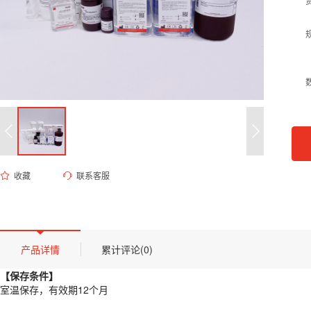
收藏
联系客服
ED-9442 0.1M磷酸盐缓冲液（pH 7.5）
货号 (Catalog Number)：
ED-9442
产品描述
【保存条件】
产品详情
累计评论(0)
室温保存，有效期12个月
【保存条件】
【概述】
室温保存，有效期12个月
本品为高纯度磷酸盐缓冲系统，利用磷酸二氢钾与磷酸氢二钠的解离平衡