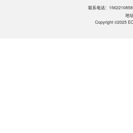
请参照产品说明书中的保存条件。一般生物科研试剂建议在2-8℃或-2
联系电话：1562210858
该产品的货期是多久？
地
ECOTOP SCIENTIFIC常规库存产品一般1-3个工作日内发货。如
如何获取产品的技术支持？
Copyright ©2025 EC
您可以通过电话（15622108587）或在线客服联系我们的技术支持