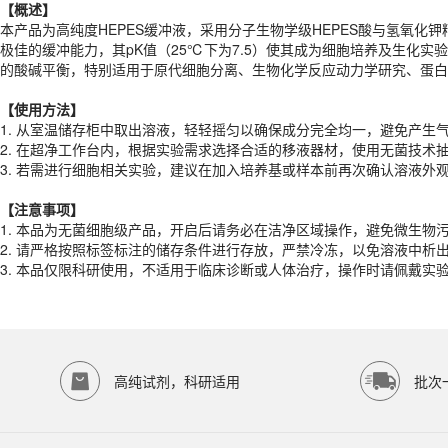
【概述】
【
使用
方法】
本产品为高纯度HEPES缓冲液，采用分子生物学级HEPES酸与氢氧化钾
1. 从室温储存柜中取出溶液，轻轻摇匀以确保成分完全均一，避免产生
极佳的缓冲能力，其pK值（25℃下为7.5）使其成为细胞培养及生化
2. 在超净工作台内，根据实验需求选择合适的移液器材，使用无菌技术
的酸碱平衡，特别适用于原代细胞分离、生物化学反应动力学研究、蛋白
3. 若需进行细胞相关实验，建议在加入培养基或样本前再次确认溶液
【
使用
方法】
【注意事项】
1. 从室温储存柜中取出溶液，轻轻摇匀以确保成分完全均一，避免产生
1. 本品为无菌细胞级产品，开启后请务必在洁净区域操作，避免微生物
2. 在超净工作台内，根据实验需求选择合适的移液器材，使用无菌技术
2. 请严格按照标签标注的储存条件进行存放，严禁冷冻，以免溶液中析
3. 若需进行细胞相关实验，建议在加入培养基或样本前再次确认溶液
3. 本品仅限科研使用，不适用于临床诊断或人体治疗，操作时请佩戴
产品规格
【注意事项】
1. 本品为无菌细胞级产品，开启后请务必在洁净区域操作，避免微生物
货期
1-2天
2. 请严格按照标签标注的储存条件进行存放，严禁冷冻，以免溶液中析
规格
500ml
3. 本品仅限科研使用，不适用于临床诊断或人体治疗，操作时请佩戴
应用领域
本产品适用于ED-9337、其它缓冲液、生物科研试剂、ECOTOP SCIE
存储条件
室温保存
高纯试剂，科研适用
批次
品牌：
ECOTOP SCIENTIFIC
常见问题
该产品如何保存？