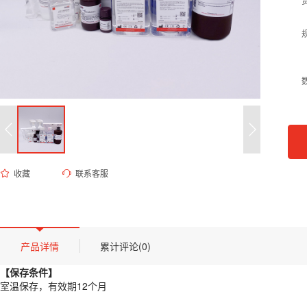
收藏
联系客服
ED-9337 40mM HEPES-KOH溶液（无菌细胞级,pH 7.4）
货号 (Catalog Number)：
ED-9337
产品描述
【保存条件】
产品详情
累计评论(0)
室温保存，有效期12个月
【保存条件】
【概述】
室温保存，有效期12个月
本产品为高纯度HEPES缓冲液，采用分子生物学级HEPES酸与氢氧化